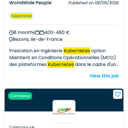
WorldWide People
Published on
08/06/2026
Kubernetes
8 months
400-480 €
Bezons, Ile-de-France
Prestation en Ingénierie
Kubernetes
option
Maintient en Conditions Opérationnelles (MCO)
des plateformes
Kubernetes
dans le cadre d'un
contrat d'infogérance capable de participer au
View this job
travail d'une équipe de moins de dix personnes
en fonction des priorités fixés par la
gouvernance du compte, les besoins des études
Contractor
(Projets) et les impératifs de maintien en
condition opérationnelles du périmètre de
l'équipe sous la responsabilité du responsable
des infrastructures Télétravail possible 1 jour par
semaine Plage de service 8 :00 – 19 :00 Être «
Contractor job