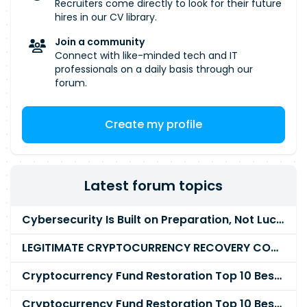
Recruiters come directly to look for their future
ou équivalents) Implémenter des scripts et
hires in our CV library.
outils en Python, Bash, Go pour l'automatisation
Join a community
infra, l'orchestration et le monitoring Garantir la
Connect with like-minded tech and IT
sécurité des développements et déploiements
professionals on a daily basis through our
en environnement réglementé : DevSecOps,
forum.
SAST/DAST, gestion des accès, conformité RGPD
Produire la documentation technique des POC
Create my profile
et les spécifications d'industrialisation Assurer
une veille sur les architectures agentiques, les
LLM et l'automatisation d'infrastructure
Latest forum topics
Cybersecurity Is Built on Preparation, Not LuckK
LEGITIMATE CRYPTOCURRENCY RECOVERY COMPANY IN THE WORLD - PYRAMID HACK SOLUTION
Cryptocurrency Fund Restoration Top 10 Best & Unrivaled Certified Cryptocurrency Recovery Agency
Cryptocurrency Fund Restoration Top 10 Best & Unrivaled Certified Cryptocurrency Recovery Expert