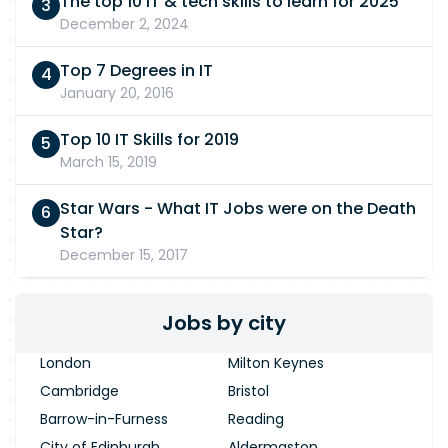
The top 10 IT & tech skills to learn for 2025
December 2, 2024
Top 7 Degrees in IT
January 20, 2016
Top 10 IT Skills for 2019
March 15, 2019
Star Wars - What IT Jobs were on the Death
Star?
December 15, 2017
Jobs by city
London
Milton Keynes
Cambridge
Bristol
Barrow-in-Furness
Reading
City of Edinburgh
Aldermaston