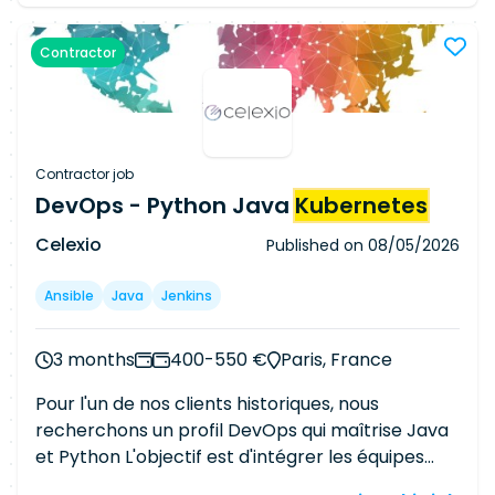
KUBERNETES
-automatisation des
infrastructures -intégration CI/CD (GitLab -
Contractor
Jenkins) -supervision (Prometheus - Grafana -
ELK - Dynatrace) -RUN -BUILD -troubleshooting
des clusters -maintien en conditions
opérationnelles -collaborer avec les équipes de
développement et d'infrastructures dans un
Contractor job
environnement AGILE N'hésitez pas à revenir
DevOps - Python Java
Kubernetes
vers moi pour des informations
Celexio
Published on
08/05/2026
complémentaires.
Ansible
Java
Jenkins
3 months
400-550 €
Paris, France
Pour l'un de nos clients historiques, nous
recherchons un profil DevOps qui maîtrise Java
et Python L'objectif est d'intégrer les équipes
IaaS et de travailler sur plusieurs chantiers