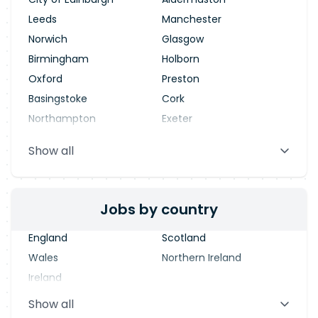
Leeds
Manchester
Norwich
Glasgow
Birmingham
Holborn
Oxford
Preston
Basingstoke
Cork
Northampton
Exeter
Stevenage
Warrington
Show all
Blackpool
Dublin
Jobs by country
England
Scotland
Wales
Northern Ireland
Ireland
Show all