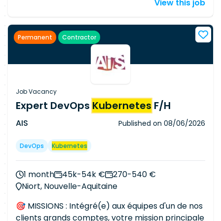
View this job
techniques : Design d'architecture Infra Infra as
a service DevOps (accompagnement des
développeurs sur certains sujets sensibles),
Permanent
Contractor
avec GitlabCI Migration de l'orchestrateur (Java,
Kubernetes
vers Python, Terraform, Airflow)
Accompagnement des équipes sur des choix
d'architecture, et solutions de backup Mise en
place d'une marketplace de services autour d'un
Job Vacancy
Cloud de confiance. Beaucoup de sujets de
Expert DevOps
Kubernetes
F/H
migration, et sujets autour de l'IaC sont à prévoir.
AIS
Published on
08/06/2026
DevOps
Kubernetes
1 month
45k-54k €
270-540 €
Niort, Nouvelle-Aquitaine
🎯 MISSIONS : Intégré(e) aux équipes d'un de nos
clients grands comptes, votre mission principale