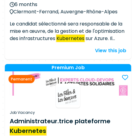
6 months
Clermont-Ferrand, Auvergne-Rhône-Alpes
Le candidat sélectionné sera responsable de la
mise en œuvre, de la gestion et de l'optimisation
des infrastructures
Kubernetes
sur Azure. Il
travaillera en étroite collaboration avec les
View this job
équipes de développement et d'opérations pour
assurer la livraison continue de services de
haute qualité. Responsabilités Déploiement et
Premium Job
Gestion : Déployer et gérer des clusters
Permanent
Kubernetes
sur Azure. Automatisation :
Automatiser les processus de déploiement et de
gestion des infrastructures. Surveillance et
Maintenance : Assurer la surveillance continue
des environnements
Kubernetes
et résoudre les
Job Vacancy
problèmes techniques. Sécurité : Mettre en
Administrateur.trice plateforme
place des pratiques de sécurité robustes pour
Kubernetes
protéger les données et les applications.