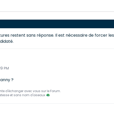
ures restent sans réponse. Il est nécessaire de forcer les
didaté.
:39 PM
Canny ?
nte d'échanger avec vous sur le Forum.
atesse et sans nom d'oiseaux 🦚