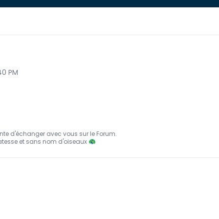
:40 PM
nte d'échanger avec vous sur le Forum.
atesse et sans nom d'oiseaux 🦚