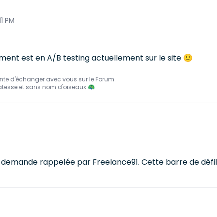
11 PM
ement est en A/B testing actuellement sur le site 🙂
nte d'échanger avec vous sur le Forum.
atesse et sans nom d'oiseaux 🦚
e demande rappelée par Freelance91. Cette barre de défileme