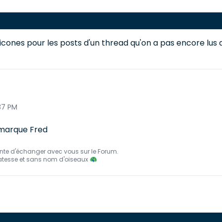
icones pour les posts d'un thread qu'on a pas encore lus au
:37 PM
emarque Fred
nte d'échanger avec vous sur le Forum.
atesse et sans nom d'oiseaux 🦚