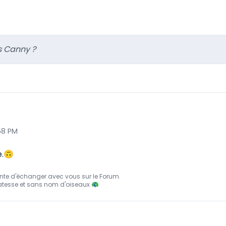
s Canny ?
:58 PM
e.🙃
nte d'échanger avec vous sur le Forum.
atesse et sans nom d'oiseaux 🦚