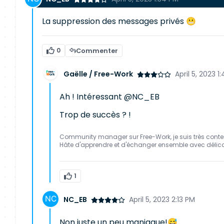
La suppression des messages privés 😬
0
Commenter
Gaëlle / Free-Work
April 5, 2023 1
Ah ! Intéressant @NC_EB
Trop de succès ? !
Community manager sur Free-Work, je suis très conte
Hâte d'apprendre et d'échanger ensemble avec délic
1
NC_EB
April 5, 2023 2:13 PM
Non juste un peu maniaque!😅