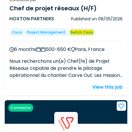
Chef de projet réseaux (H/F)
HOXTON PARTNERS
Published on
08/05/2026
Cisco
Project Management
Switch Cisco
6 months
500-650 €
Paris, France
Nous recherchons un(e) Chef(fe) de Projet
Réseaux capable de prendre le pilotage
opérationnel du chantier Carve Out. Les missions
: Piloter le projet réseau Suivre les opérations de
View this job
reprise et de migration des infrastructures
réseau multi-sites, de l'analyse jusqu'aux
bascules. Coordonner les différents acteurs
Contractor
Assurer l'interface entre équipes internes,
prestataires, ingénieurs réseau et interlocuteurs
locaux. Cadrer et challenger les solutions
techniques Analyser les architectures