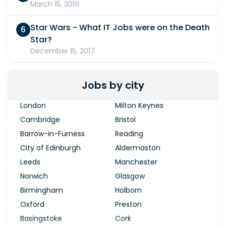
March 15, 2019
Star Wars - What IT Jobs were on the Death
Star?
December 15, 2017
Jobs by city
London
Milton Keynes
Cambridge
Bristol
Barrow-in-Furness
Reading
City of Edinburgh
Aldermaston
Leeds
Manchester
Norwich
Glasgow
Birmingham
Holborn
Oxford
Preston
Basingstoke
Cork