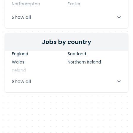
Northampton
Exeter
Stevenage
Warrington
Show all
Blackpool
Dublin
Jobs by country
England
Scotland
Wales
Northern Ireland
Ireland
Show all