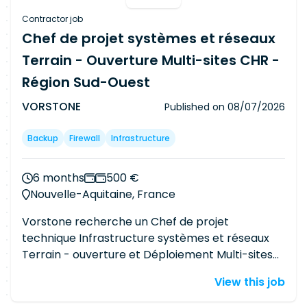
existantes, identifier les points durs et challenger
Contractor job
les évolutions ou changements proposés.
Chef de projet systèmes et réseaux
Planifier et sécuriser les bascules Construire et
Terrain - Ouverture Multi-sites CHR -
suivre la roadmap, organiser les ateliers, tests,
Région Sud-Ouest
recettes et jalons GO/NO GO, tout en anticipant
les éventuelles collisions avec les autres projets.
VORSTONE
Published on
08/07/2026
Assurer le suivi et le reporting Garantir la qualité
des livrables, suivre les risques et incidents,
Backup
Firewall
Infrastructure
produire les reportings et remonter les alertes
auprès des responsables concernés.
6 months
500 €
Nouvelle-Aquitaine, France
Vorstone recherche un Chef de projet
technique Infrastructure systèmes et réseaux
Terrain - ouverture et Déploiement Multi-sites
pour un client basé en Région Sud-Ouest
View this job
Périmètre : Région Sud Ouest / Bordeaux (~200
points de vente CHR) Rattachement :