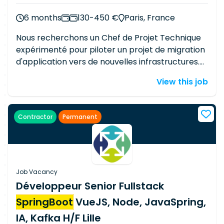
6 months
130-450 €
Paris, France
Nous recherchons un Chef de Projet Technique
expérimenté pour piloter un projet de migration
d'application vers de nouvelles infrastructures.
Le candidat assurera la coordination des
View this job
équipes, le suivi du planning, des risques et des
mises en production, ainsi que le pilotage des
activités d'industrialisation et de MCO/MCS. Une
Contractor
Permanent
bonne compréhension des environnements
Java/
Spring Boot
, Angular, Python, DevOps,
Cloud et Architecture SI est attendue. Une
expérience en migration d'applications est
indispensable
Job Vacancy
Développeur Senior Fullstack
SpringBoot
VueJS, Node, JavaSpring,
IA, Kafka H/F Lille