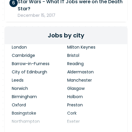
Star Wars - What IT Jobs were on the Death
Star?
December 15, 2017
Jobs by city
London
Milton Keynes
Cambridge
Bristol
Barrow-in-Furness
Reading
City of Edinburgh
Aldermaston
Leeds
Manchester
Norwich
Glasgow
Birmingham
Holborn
Oxford
Preston
Basingstoke
Cork
Northampton
Exeter
Stevenage
Warrington