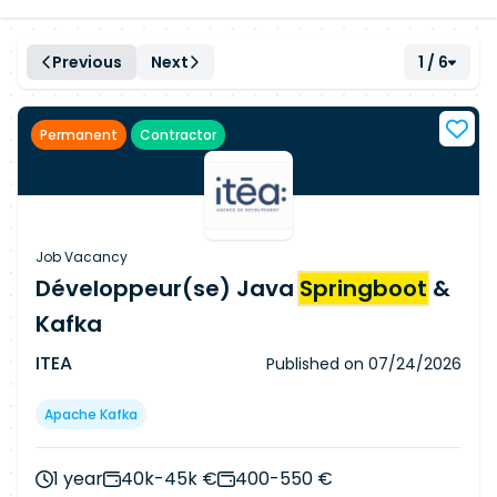
Previous
Next
1 / 6
Permanent
Contractor
Job Vacancy
Développeur(se) Java
Springboot
&
Kafka
ITEA
Published on
07/24/2026
Apache Kafka
1 year
40k-45k €
400-550 €