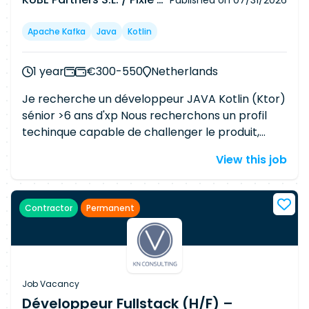
Published on
07/31/2026
Apache Kafka
Java
Kotlin
1 year
€300-550
Netherlands
Je recherche un développeur JAVA Kotlin (Ktor)
sénior >6 ans d'xp Nous recherchons un profil
techinque capable de challenger le produit,
force de proposition, très bon communiquant
View this job
type Product engineer Capacité à travailler en
équipe, faire du pair programming , mob
programming, reviews Stack : aws / kubernetes/
Contractor
Permanent
terraform / event sourcing Mission full remote
en europe 1 an renouvelable Anglais courant
très important, francais pas nécessaire Your
impact Technical leadership and development •
Own and deliver features from end to end,
Job Vacancy
including frontend, backend and infrastructure •
Développeur Fullstack (H/F) –