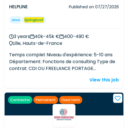
HELPLINE
Published on
07/27/2026
Java
Springboot
3 years
40k-45k €
400-490 €
Lille, Hauts-de-France
Temps complet Niveau d'expérience: 5-10 ans
Département: Fonctions de consulting Type de
contrat: CDI OU FREELANCE PORTAGE
Rémunération: EUR 38 500 - EUR 50 000 - annuel
View this job
Description de l'entrepriseLocalisation : Marcq-
en-Barœul, France Temps complet Niveau
d'expérience : Minimum 5/6 ans Département :
Contractor
Permanent
Fixed term
Tous Type de contrat : CDI Description du
posteAu sein d'un environnement Agile,
collaboratif et innovant, vous intervenez sur la
conception, le développement et le