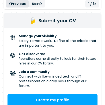
terrain : capteurs IoT, automates, systèmes de
Previous
Next
1 / 6
gestion technique de bâtiments. Elle constitue le
socle de l'exploitation et de la valorisation de ces
données en temps réel. Environnement
Submit your CV
technique - Java,
Spring Boot
, Spring Data -
Apache Kafka, Kafka Streams - Idéalement :
InfluxDB, Spring Cloud, Kafka Connect, Oracle
Manage your visibility
Database, PL/SQL, AWS Lambda, SQS, SNS,
Salary, remote work... Define all the criteria that
Ansible, Docker, Spark Enjeux et missions En tant
are important to you.
que Lead Developer Data Streaming, vous
Get discovered
prendrez en charge le pilotage technique des
Recruiters come directly to look for their future
sujets suivants : - Les problématiques de
hires in our CV library.
streaming : partitionnement Kafka, gestion du
Join a community
throughput, optimisation de la latence - La
Connect with like-minded tech and IT
tolérance aux pannes et la reprise sur incident -
professionals on a daily basis through our
La cohérence des données et la supervision de
forum.
pipelines critiques - Des sujets avancés liés aux
architectures event-driven et aux systèmes
Create my profile
distribués - L'orientation technique de l'équipe