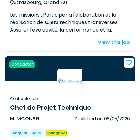
Strasbourg, Grand Est
Les missions : Participer à l'élaboration et la
réalisation de sujets techniques transverses
Assurer l'évolutivité, la performance et la
maintenabilité de la plateforme Participer aux
View this job
choix techniques de l'équipe en matière de
développement Contribuer à l'amélioration de
l'intégration continue et aux outils de qualité de
Contractor
code du client Implémenter des solutions
techniques Participer à la validation des
développements livrés (réalisation de tests
unitaires, revue de code) Analyser et corriger
des anomalies
Contractor job
Chef de Projet Technique
MLMCONSEIL
Published on
08/05/2026
Angular
Java
Springboot