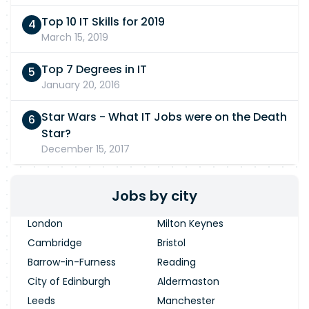
Top 10 IT Skills for 2019
March 15, 2019
Top 7 Degrees in IT
January 20, 2016
Star Wars - What IT Jobs were on the Death
Star?
December 15, 2017
Jobs by city
London
Milton Keynes
Cambridge
Bristol
Barrow-in-Furness
Reading
City of Edinburgh
Aldermaston
Leeds
Manchester