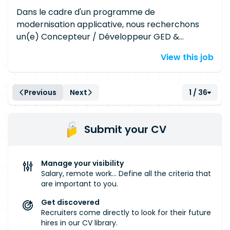
Dans le cadre d'un programme de
modernisation applicative, nous recherchons
un(e) Concepteur / Développeur GED &
Workflow Senior afin d'intervenir sur des
View this job
applications stratégiques de gestion
documentaire et d'accompagner leur évolution
technique. Vos missions Au sein d'une équipe
Previous
Next
1 / 36
pluridisciplinaire, vous aurez notamment en
charge : Le développement et la maintenance
des applications GED. La participation aux
Submit your CV
projets de migration et de modernisation des
applications existantes. Les upgrades de bases
de données, serveurs et systèmes d'exploitation.
Manage your visibility
L'analyse des demandes d'évolution et de
Salary, remote work... Define all the criteria that
correction. La rédaction des spécifications
are important to you.
techniques. Le chiffrage des développements. La
Get discovered
réalisation des tests unitaires et d'intégration.
Recruiters come directly to look for their future
L'accompagnement des déploiements et la
hires in our CV library.