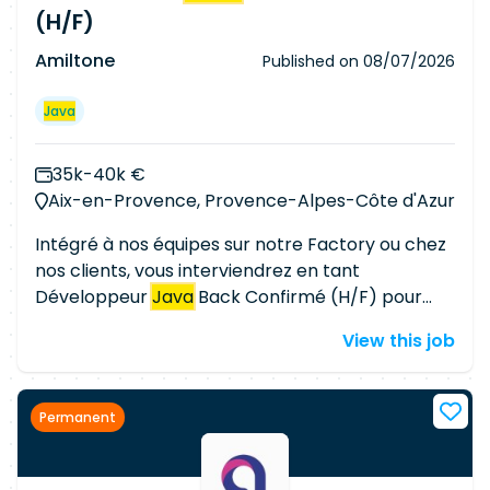
suivi des user stories) Participer à la correction
(H/F)
de bugs et à l'amélioration continue des
performances (Full-Stack)
Amiltone
Published on
08/07/2026
Développer/adapter des interfaces web côté
front : intégration API, UI, cohérence
Java
fonctionnelle
35k-40k €
Aix-en-Provence, Provence-Alpes-Côte d'Azur
Intégré à nos équipes sur notre Factory ou chez
nos clients, vous interviendrez en tant
Développeur
Java
Back Confirmé (H/F) pour
intervenir sur un projet d'envergure au sein d'un
View this job
environnement technique exigeant. Vous
intégrerez une équipe Agile et contribuerez au
développement ainsi qu'à l'évolution
Permanent
d'applications critiques, en intervenant sur des
architectures distribuées et des échanges entre
différents composants logiciels. Vos missions : -