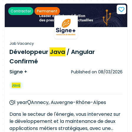
technique et fonctionnel - Investiguer sur des
Contractor
Permanent
incidents pour comprendre et trouver les
causes racines - Spécifier les causes racines et
proposer des solutions de remédiation Objectifs
et livrables : - Maîtrise des technologies
permettant d'adresser des outils destinés à nos
Job Vacancy
clients :
Java
Spring Git, Gitlab CI - Ecriture et
Développeur
Java
/ Angular
exécution de tests unitaires et tests
Confirmé
d'intégration - Etre en maitrise d'un SI modulaire
(API REST / MicroServices )
Signe +
Published on
08/03/2026
Java
1 year
Annecy, Auvergne-Rhône-Alpes
Dans le secteur de l'énergie, vous intervenez sur
le développement et la maintenance de deux
applications métiers stratégiques, avec une