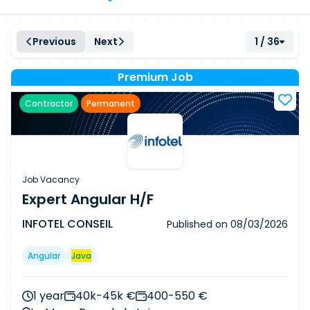
Previous
Next
1 / 36
Premium Job
Contractor
Permanent
Job Vacancy
Expert Angular H/F
INFOTEL CONSEIL
Published on
08/03/2026
Angular
Java
1 year
40k-45k €
400-550 €