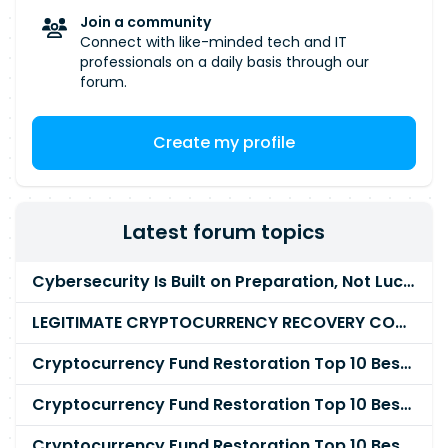
garantie de la qualité des livrables.
Join a community
Compétences techniques requises
Java
Connect with like-minded tech and IT
JavaScript
XML / XSL ASP Classic ActiveX ANT
professionals on a daily basis through our
JBoss IIS Windows et Linux SVN Jenkins Azure
forum.
DevOps Connaissance des problématiques de
sécurité, authentification, certificats et réseaux
Create my profile
Compétences appréciées Expérience sur des
solutions de Gestion Électronique de Documents
(GED). Connaissance des moteurs de workflow.
Participation à des projets de migration ou de
Latest forum topics
traitement de l'obsolescence applicative.
Cybersecurity Is Built on Preparation, Not LuckK
LEGITIMATE CRYPTOCURRENCY RECOVERY COMPANY IN THE WORLD - PYRAMID HACK SOLUTION
Cryptocurrency Fund Restoration Top 10 Best & Unrivaled Certified Cryptocurrency Recovery Agency
Cryptocurrency Fund Restoration Top 10 Best & Unrivaled Certified Cryptocurrency Recovery Expert
Cryptocurrency Fund Restoration Top 10 Best & Unrivaled Certified Cryptocurrency Recovery Service