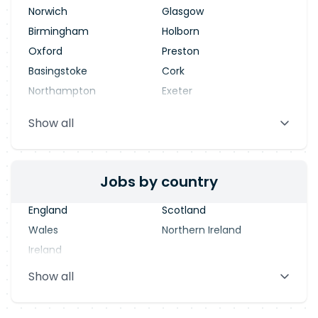
Norwich
Glasgow
Birmingham
Holborn
Oxford
Preston
Basingstoke
Cork
Northampton
Exeter
Stevenage
Warrington
Show all
Blackpool
Dublin
Jobs by country
England
Scotland
Wales
Northern Ireland
Ireland
Show all