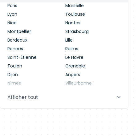
Paris
Marseille
Lyon
Toulouse
Nice
Nantes
Montpellier
Strasbourg
Bordeaux
Lille
Rennes
Reims
Saint-Étienne
Le Havre
Toulon
Grenoble
Dijon
Angers
Nîmes
Villeurbanne
Saint-Denis
Le Mans
Afficher tout
Aix-en-Provence
Clermont-Ferrand
Brest
Tours
Amiens
Limoges
Annecy
Perpignan