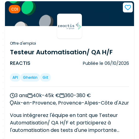
maquette fonctionnelle en une interface
CDI
utilisateur performante, responsive et conforme
aux standards de développement Angular.
Missions Réécrire une maquette IHM en Angular.
Développer des composants réutilisables et
maintenables. Assurer une intégration fidèle au
Offre d'emploi
design et aux spécifications fonctionnelles.
Testeur Automatisation/ QA H/F
Garantir la qualité du code (tests, bonnes
REACTIS
Publiée le
06/10/2026
pratiques, revues de code). Collaborer avec les
équipes UX/
UI
, fonctionnelles et techniques.
API
Gherkin
Git
Participer aux phases de recette et aux
corrections d'anomalies.
3 ans
40k-45k €
360-380 €
Aix-en-Provence, Provence-Alpes-Côte d'Azur
Vous intégrerez l'équipe en tant que Testeur
Automatisation/ QA H/F et participerez à
l'automatisation des tests d'une importante
application métier au sein d'un écosystème