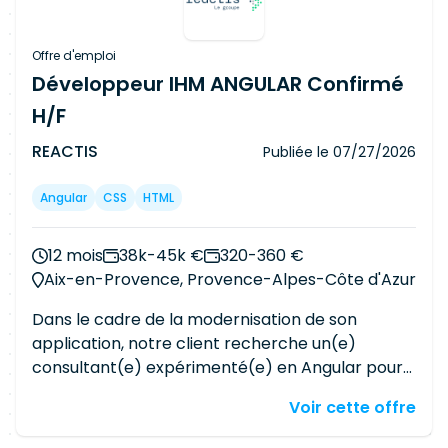
Offre d'emploi
Développeur IHM ANGULAR Confirmé
H/F
REACTIS
Publiée le
07/27/2026
Angular
CSS
HTML
12 mois
38k-45k €
320-360 €
Aix-en-Provence, Provence-Alpes-Côte d'Azur
Dans le cadre de la modernisation de son
application, notre client recherche un(e)
consultant(e) expérimenté(e) en Angular pour
intervenir sur la réécriture d'une maquette IHM
Voir cette offre
en application web. Vous intégrerez une équipe
projet et participerez à la transformation d'une