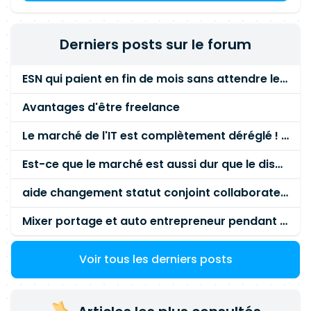
des rapports et suivi des résultats. Analyse des
anomalies, création et suivi des tickets (Squash /
Jira) jusqu'à leur résolution. Collaborations Agile :
Derniers posts sur le forum
participation active aux cérémonies (Daily,
Sprint Review, Refinement), Environnements et
ESN qui paient en fin de mois sans attendre le paiement client ?
outils Selenium WebDriver, Java, Squash TM,
Squash Server, SOAP
UI
, Git, Bitbucket, BDD
Avantages d'être freelance
(Gherkin),FileZilla, Agile / Scrum
Le marché de l'IT est complètement déréglé ! STOP à cette mascarade ! Il faut s'unir et résister !
Est-ce que le marché est aussi dur que le disent les commerciaux ?
aide changement statut conjoint collaborateur
Mixer portage et auto entrepreneur pendant des années - quel risque ?
Voir tous les derniers posts