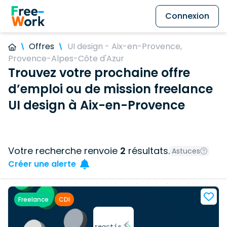
Connexion
Offres
UI design - Aix-en-Provence,
Provence-Alpes-Côte d'Azur
Trouvez votre prochaine offre
d’emploi ou de mission freelance
UI design à Aix-en-Provence
Votre recherche renvoie
2
résultats.
Astuces
Créer une alerte
Freelance
CDI