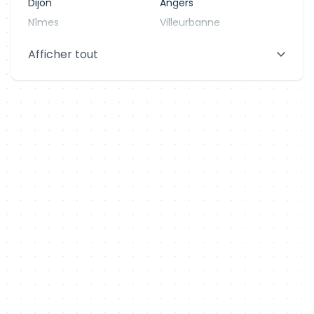
Dijon
Angers
Nîmes
Villeurbanne
Saint-Denis
Le Mans
Afficher tout
Aix-en-Provence
Clermont-Ferrand
Brest
Tours
Amiens
Limoges
Annecy
Perpignan