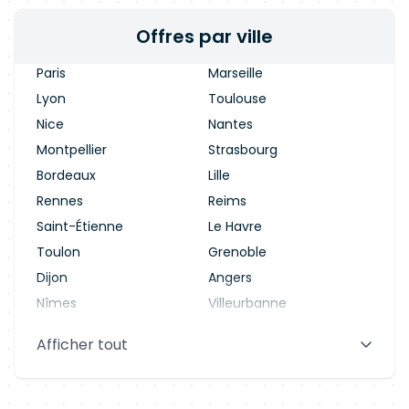
féminin et au masculin et sont bien évidemment
Offres par ville
ouverts aux personnes en situation de handicap.
Paris
Marseille
Lyon
Toulouse
Nice
Nantes
Montpellier
Strasbourg
Bordeaux
Lille
Rennes
Reims
Saint-Étienne
Le Havre
Toulon
Grenoble
Dijon
Angers
Nîmes
Villeurbanne
Saint-Denis
Le Mans
Afficher tout
Aix-en-Provence
Clermont-Ferrand
Brest
Tours
Amiens
Limoges