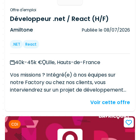
Offre d'emploi
Développeur .net / React (H/F)
Amiltone
Publiée le
08/07/2026
.NET
React
40k-45k €
Lille, Hauts-de-France
Vos missions ? Intégré(e) à nos équipes sur
notre Factory ou chez nos clients, vous
interviendrez sur un projet de développement
Fullstack. En tant que Développeur .net / React
Voir cette offre
(H/F), vous assurez les missions suivantes :
Développer et maintenir des applications web
en .NET (C#) et React Concevoir et consommer
CDI
des API REST Assurer l'intégration front-end /
back-end Garantir la qualité, la performance et