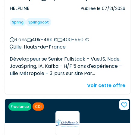
au sein de l'organisation.
HELPLINE
Publiée le
07/21/2026
Spring
Springboot
3 ans
40k-49k €
400-550 €
Lille, Hauts-de-France
Développeur·se Senior Fullstack – VueJS, Node,
JavaSpring, IA, Kafka - H/F 5 ans d'expérience –
Lille Métropole – 3 jours sur site Par
défautCompétences Marcq-en-Barœul,
Voir cette offre
FranceCe poste est ouvert au télétravail. Temps
plein EUR 38500 à EUR 50000 / annuel
Description de l'entreprise Localisation : Marcq-
Freelance
CDI
en-Barœul, France Temps complet Niveau
d'expérience : Minimum 5/6 ans Département :
Tous Type de contrat : CDI Et si vous choisissiez
plus qu'un simple job ? Entreprise française des