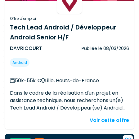
la sécurité du code Participer aux revues de
code et aux rituels agiles Collaborer avec les
équipes produit, UX/
UI
, QA et DevOps
Offre d'emploi
Tech Lead Android / Développeur
Android Senior H/F
DAVRICOURT
Publiée le
08/03/2026
Android
50k-55k €
Lille, Hauts-de-France
Dans le cadre de la réalisation d'un projet en
assistance technique, nous recherchons un(e)
Tech Lead Android / Développeur(se) Android
Senior pour l'un de nos clients. Vous
Voir cette offre
interviendrez sur le site client situé dans la
métropole lilloise (59). À ce titre, vos missions
quotidiennes seront les suivantes : - Assurer le