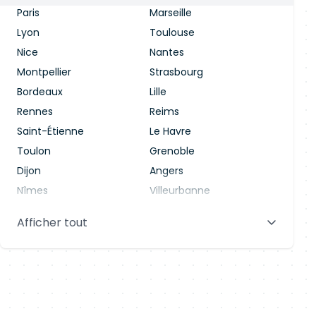
Paris
Marseille
Lyon
Toulouse
Nice
Nantes
Montpellier
Strasbourg
Bordeaux
Lille
Rennes
Reims
Saint-Étienne
Le Havre
Toulon
Grenoble
Dijon
Angers
Nîmes
Villeurbanne
Saint-Denis
Le Mans
Afficher tout
Aix-en-Provence
Clermont-Ferrand
Brest
Tours
Amiens
Limoges
Annecy
Perpignan