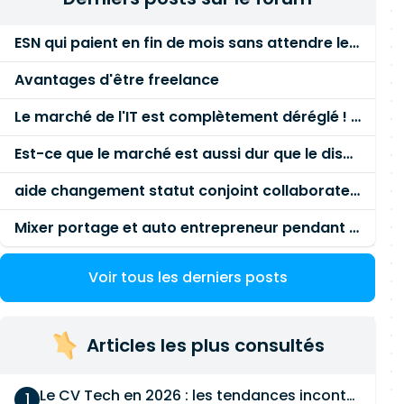
ESN qui paient en fin de mois sans attendre le paiement client ?
Avantages d'être freelance
Le marché de l'IT est complètement déréglé ! STOP à cette mascarade ! Il faut s'unir et résister !
Est-ce que le marché est aussi dur que le disent les commerciaux ?
aide changement statut conjoint collaborateur
Mixer portage et auto entrepreneur pendant des années - quel risque ?
Voir tous les derniers posts
Articles les plus consultés
Le CV Tech en 2026 : les tendances incontournables