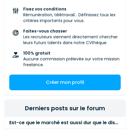
applicatives sur les modules AppEngine et CSM,
en capitalisant au maximum sur les
Fixez vos conditions
fonctionnalités standard du progiciel. Vos
Rémunération, télétravail... Définissez tous les
missions principales : Analyse technique à partir
critères importants pour vous.
de spécifications fonctionnelles Développement
Faites-vous chasser
et maintenance d'applications métier
Les recruteurs viennent directement chercher
(AppEngine/CSM) Création de workflows (Flow
leurs futurs talents dans notre CVthèque.
Designer) et scripts (Business Rules, Script
100% gratuit
Includes, Client Scripts,
UI
Policies) Réalisation
Aucune commission prélevée sur votre mission
d'intégrations (REST, SOAP, MID Server, LDAP,
freelance.
SSO) Rédaction de documentation technique et
runbooks Participation aux tests, déploiements
Créer mon profil
et support Requirements Diplôme en
informatique (Licence, HES, licence en
informatique, ingénieur EPF ou équivalent) Au
moins 3 ans d'expérience confirmée en
Derniers posts sur le forum
développement ServiceNow (AppEngine et
CSM) Solides compétences en JavaScript,
Est-ce que le marché est aussi dur que le disent les commerciaux ?
scripting client/serveur Connaissance des