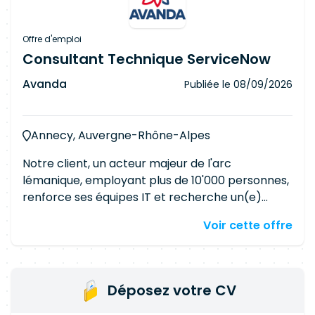
Offre d'emploi
Consultant Technique ServiceNow
Avanda
Publiée le
08/09/2026
Annecy, Auvergne-Rhône-Alpes
Notre client, un acteur majeur de l'arc
lémanique, employant plus de 10'000 personnes,
renforce ses équipes IT et recherche un(e)
Consultant technique ServiceNow –
Voir cette offre
Développeur confirmé. Vous rejoindrez une
équipe pluridisciplinaire (chefs de projet,
architectes, gestionnaires de service, analystes
métier, développeurs) pour concevoir,
Déposez votre CV
développer et maintenir des solutions