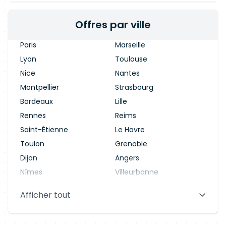
Offres par ville
Paris
Marseille
Lyon
Toulouse
Nice
Nantes
Montpellier
Strasbourg
Bordeaux
Lille
Rennes
Reims
Saint-Étienne
Le Havre
Toulon
Grenoble
Dijon
Angers
Nîmes
Villeurbanne
Saint-Denis
Le Mans
Afficher tout
Aix-en-Provence
Clermont-Ferrand
Brest
Tours