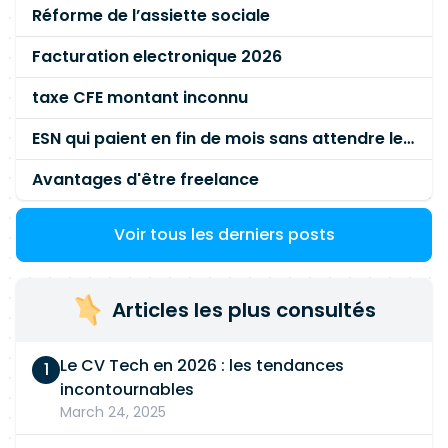
intégrations et web services
Réforme de l’assiette sociale
(REST/SOAP/JSON/XML) Compréhension de
l'architecture MVC Certifications ServiceNow
Facturation electronique 2026
(CSA, CAD, CIS-CSM) requises
taxe CFE montant inconnu
ESN qui paient en fin de mois sans attendre le paiement client ?
Avantages d'être freelance
Voir tous les derniers posts
Articles les plus consultés
Le CV Tech en 2026 : les tendances
incontournables
March 24, 2025