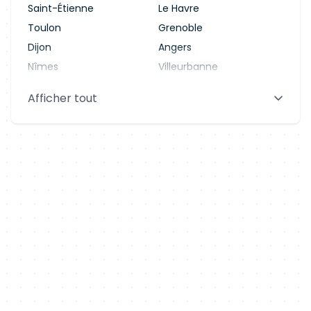
Saint-Étienne
Le Havre
Toulon
Grenoble
Dijon
Angers
Nîmes
Villeurbanne
Saint-Denis
Le Mans
Afficher tout
Aix-en-Provence
Clermont-Ferrand
Brest
Tours
Amiens
Limoges
Annecy
Perpignan