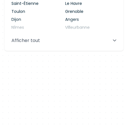
Saint-Étienne
Le Havre
Toulon
Grenoble
Dijon
Angers
Nîmes
Villeurbanne
Saint-Denis
Le Mans
Afficher tout
Aix-en-Provence
Clermont-Ferrand
Brest
Tours
Amiens
Limoges
Annecy
Perpignan