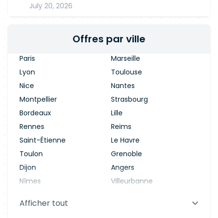
July 20, 2026
Offres par ville
Paris
Marseille
Lyon
Toulouse
Nice
Nantes
Montpellier
Strasbourg
Bordeaux
Lille
Rennes
Reims
Saint-Étienne
Le Havre
Toulon
Grenoble
Dijon
Angers
Nîmes
Villeurbanne
Saint-Denis
Le Mans
Afficher tout
Aix-en-Provence
Clermont-Ferrand