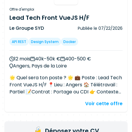
Offre d'emploi
Lead Tech Front VueJS H/F
Le Groupe SYD
Publiée le
07/22/2026
API REST
Design System
Docker
12 mois
40k-50k €
400-500 €
Angers, Pays de la Loire
🌟 Quel sera ton poste ? 🌟 💼 Poste : Lead Tech
Front VueJS H/F 📍Lieu : Angers 🏠 Télétravail :
Partiel 📝Contrat : Portage ou CDI 👉 Contexte
client : Tu rejoins une équipe en charge des
Voir cette offre
interfaces utilisateurs d'une plateforme critique
utilisée par plusieurs centaines d'utilisateurs à
travers la France. En tant que Lead Tech Front,
tu es le référent technique sur l'ensemble des
Déposez votre CV