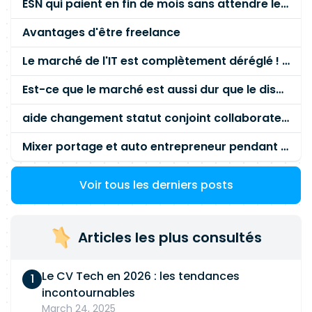
ESN qui paient en fin de mois sans attendre le paiement client ?
front. Animer les échanges techniques et
partager les bonnes pratiques au sein de la
Avantages d'être freelance
communauté frontend. Contribuer à
l'amélioration continue des pratiques de
Le marché de l'IT est complètement déréglé ! STOP à cette mascarade ! Il faut s'unir et résister !
développement, d'accessibilité et de qualité
Est-ce que le marché est aussi dur que le disent les commerciaux ?
logicielle. 🧰 Stack technique : VueJS 3,
Composition API, JavaScript, TypeScript, Design
aide changement statut conjoint collaborateur
System, API REST, GitLab CI/CD, GitLab Pipelines,
Jest, Vitest, Docker, Accessibilité RGAA, Agile
Mixer portage et auto entrepreneur pendant des années - quel risque ?
Scrum/Kanban, Sécurité Web.
Voir tous les derniers posts
Articles les plus consultés
Le CV Tech en 2026 : les tendances
incontournables
March 24, 2025