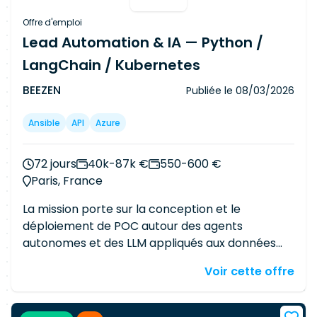
Offre d'emploi
Lead Automation & IA — Python /
LangChain / Kubernetes
BEEZEN
Publiée le
08/03/2026
Ansible
API
Azure
72 jours
40k-87k €
550-600 €
Paris, France
La mission porte sur la conception et le
déploiement de POC autour des agents
autonomes et des LLM appliqués aux données
d'infrastructure IT (logs, CMDB, monitoring).
Voir cette offre
L'objectif est de fournir des aides intelligentes à
la production : supervision, automatisation et
résolution proactive d'incidents, dans une