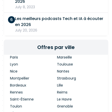
2026
architectures LAN (Cisco, Aruba, Juniper…), Wi-Fi
July 8, 2023
(Cisco, Aruba…), NAC (Cisco ISE, Aruba ClearPass
etc.) Automatisation : expertise en Ansible et
Les meilleurs podcasts Tech et IA à écouter
Python Maîtrise des outils et concepts DevOps :
en 2026
Git, Jenkins, CI/CD, Terraform (IaC) Protocoles
July 20, 2026
réseau :
TCP
/
IP
, VLAN, STP, OSPF, BGP, Radius,
802.1X… Environnements : Linux, systèmes de
Offres par ville
supervision réseau (LibreNMS, Prometheus, etc.)
Paris
Marseille
Lyon
Toulouse
Nice
Nantes
Montpellier
Strasbourg
Bordeaux
Lille
Rennes
Reims
Saint-Étienne
Le Havre
Toulon
Grenoble