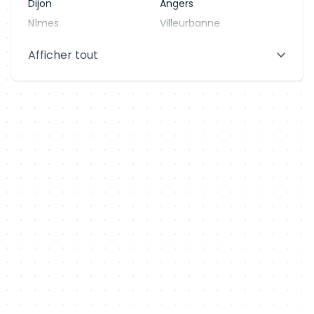
Dijon
Angers
Nîmes
Villeurbanne
Saint-Denis
Le Mans
Afficher tout
Aix-en-Provence
Clermont-Ferrand
Brest
Tours
Amiens
Limoges
Annecy
Perpignan