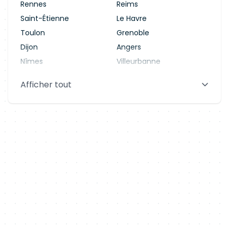
Rennes
Reims
Saint-Étienne
Le Havre
Toulon
Grenoble
Dijon
Angers
Nîmes
Villeurbanne
Saint-Denis
Le Mans
Afficher tout
Aix-en-Provence
Clermont-Ferrand
Brest
Tours
Amiens
Limoges
Annecy
Perpignan