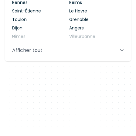
Rennes
Reims
Saint-Étienne
Le Havre
Toulon
Grenoble
Dijon
Angers
Nîmes
Villeurbanne
Saint-Denis
Le Mans
Afficher tout
Aix-en-Provence
Clermont-Ferrand
Brest
Tours
Amiens
Limoges
Annecy
Perpignan