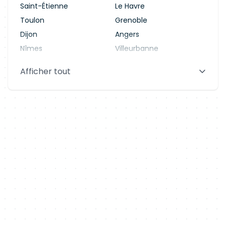
Saint-Étienne
Le Havre
Toulon
Grenoble
Dijon
Angers
Nîmes
Villeurbanne
Saint-Denis
Le Mans
Afficher tout
Aix-en-Provence
Clermont-Ferrand
Brest
Tours
Amiens
Limoges
Annecy
Perpignan