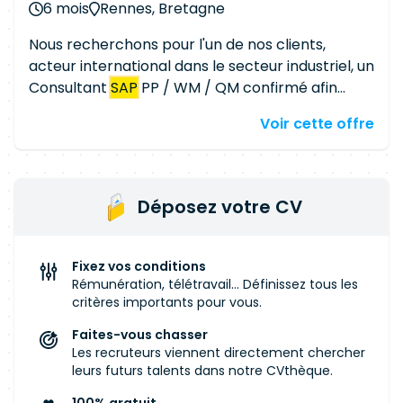
6 mois
Rennes, Bretagne
modalités de traitement de la maintenance
curative et évolutive des systèmes. La dimension
Nous recherchons pour l'un de nos clients,
du pôle peut également vous amener à conduire
acteur international dans le secteur industriel, un
des améliorations sur d'autres domaines.
Consultant
SAP
PP / WM / QM confirmé afin
d'accompagner ses équipes dans l'évolution et
Voir cette offre
l'optimisation de ses processus industriels et
logistiques. La mission s'inscrit dans un contexte
de transformation du système d'information,
avec des enjeux autour de la modernisation de
Déposez votre CV
l'écosystème
SAP
, de l'amélioration continue des
processus métiers et de la préparation /
accompagnement de trajectoires autour de
SAP
Fixez vos conditions
S/4HANA. Le consultant interviendra en lien
Rémunération, télétravail... Définissez tous les
étroit avec les équipes métiers, IT, production,
critères importants pour vous.
supply chain, qualité et logistique. Missions
Faites-vous chasser
principales Vous interviendrez sur les activités
Les recruteurs viennent directement chercher
suivantes : Recueillir et analyser les besoins
leurs futurs talents dans notre CVthèque.
métiers auprès des équipes industrielles et