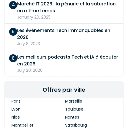
international Bonne compréhension des flux
Marché IT 2026 : la pénurie et la saturation,
finance / production / logistique Qualités
en même temps
attendues Autonomie Rigueur Bon relationnel
January 20, 2025
Esprit d'analyse Capacité à vulgariser auprès
des métiers Orientation solution Proactivité
Les événements Tech immanquables en
Capacité à travailler en équipe Bonne
2026
communication écrite et orale
July 8, 2023
Les meilleurs podcasts Tech et IA à écouter
en 2026
July 20, 2026
Offres par ville
Paris
Marseille
Lyon
Toulouse
Nice
Nantes
Montpellier
Strasbourg