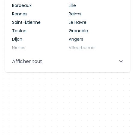
Bordeaux
Lille
Rennes
Reims
Saint-Étienne
Le Havre
Toulon
Grenoble
Dijon
Angers
Nîmes
Villeurbanne
Saint-Denis
Le Mans
Afficher tout
Aix-en-Provence
Clermont-Ferrand
Brest
Tours
Amiens
Limoges
Annecy
Perpignan