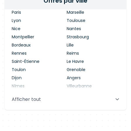
Offres par ville
Paris
Marseille
Lyon
Toulouse
Nice
Nantes
Montpellier
Strasbourg
Bordeaux
Lille
Rennes
Reims
Saint-Étienne
Le Havre
Toulon
Grenoble
Dijon
Angers
Nîmes
Villeurbanne
Saint-Denis
Le Mans
Afficher tout
Aix-en-Provence
Clermont-Ferrand
Brest
Tours
Amiens
Limoges
Annecy
Perpignan