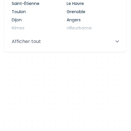
Saint-Étienne
Le Havre
Toulon
Grenoble
Dijon
Angers
Nîmes
Villeurbanne
Saint-Denis
Le Mans
Afficher tout
Aix-en-Provence
Clermont-Ferrand
Brest
Tours
Amiens
Limoges
Annecy
Perpignan