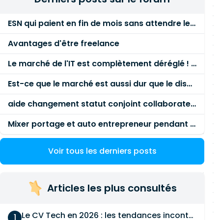
ESN qui paient en fin de mois sans attendre le paiement client ?
Avantages d'être freelance
Le marché de l'IT est complètement déréglé ! STOP à cette mascarade ! Il faut s'unir et résister !
Est-ce que le marché est aussi dur que le disent les commerciaux ?
aide changement statut conjoint collaborateur
Mixer portage et auto entrepreneur pendant des années - quel risque ?
Voir tous les derniers posts
Articles les plus consultés
Le CV Tech en 2026 : les tendances incontournables