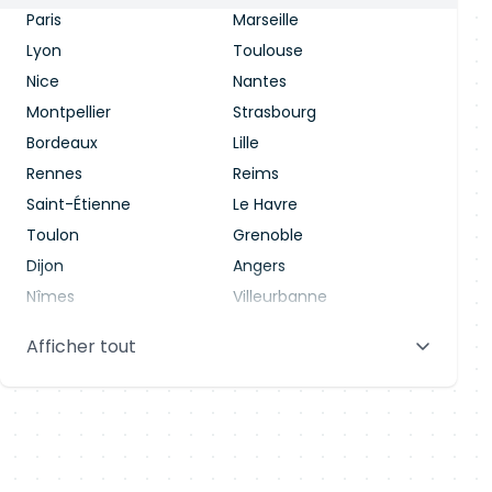
Paris
Marseille
Lyon
Toulouse
Nice
Nantes
Montpellier
Strasbourg
Bordeaux
Lille
Rennes
Reims
Saint-Étienne
Le Havre
Toulon
Grenoble
Dijon
Angers
Nîmes
Villeurbanne
Saint-Denis
Le Mans
Afficher tout
Aix-en-Provence
Clermont-Ferrand
Brest
Tours
Amiens
Limoges
Annecy
Perpignan