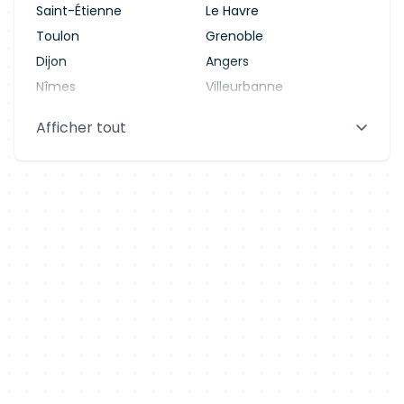
Saint-Étienne
Le Havre
Toulon
Grenoble
Dijon
Angers
Nîmes
Villeurbanne
Saint-Denis
Le Mans
Afficher tout
Aix-en-Provence
Clermont-Ferrand
Brest
Tours
Amiens
Limoges
Annecy
Perpignan