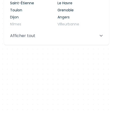
Saint-Étienne
Le Havre
Toulon
Grenoble
Dijon
Angers
Nîmes
Villeurbanne
Saint-Denis
Le Mans
Afficher tout
Aix-en-Provence
Clermont-Ferrand
Brest
Tours
Amiens
Limoges
Annecy
Perpignan