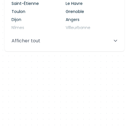
Saint-Étienne
Le Havre
Toulon
Grenoble
Dijon
Angers
Nîmes
Villeurbanne
Saint-Denis
Le Mans
Afficher tout
Aix-en-Provence
Clermont-Ferrand
Brest
Tours
Amiens
Limoges
Annecy
Perpignan