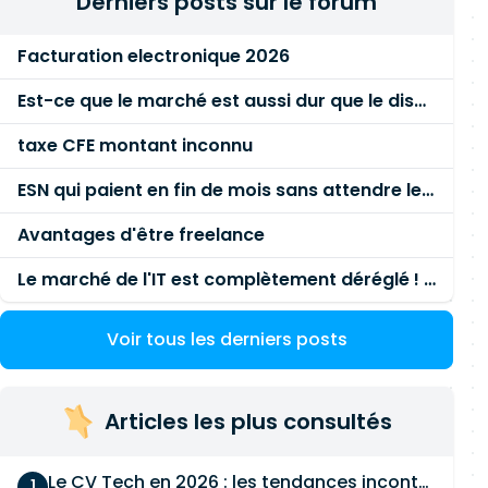
Derniers posts sur le forum
Facturation electronique 2026
Est-ce que le marché est aussi dur que le disent les commerciaux ?
taxe CFE montant inconnu
ESN qui paient en fin de mois sans attendre le paiement client ?
Avantages d'être freelance
Le marché de l'IT est complètement déréglé ! STOP à cette mascarade ! Il faut s'unir et résister !
Voir tous les derniers posts
Articles les plus consultés
Le CV Tech en 2026 : les tendances incontournables