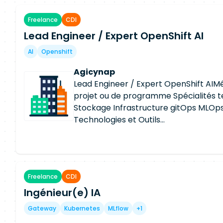
Freelance
CDI
Lead Engineer / Expert OpenShift AI
AI
Openshift
Agicynap
Lead Engineer / Expert OpenShift AIMé
projet ou de programme Spécialités 
Stockage Infrastructure gitOps MLO
Technologies et Outils
PrometheusKubernetesGrafanaCI/C
Anglais Description et livrables de la
Dans le cadre de l'exploitation, de l'év
l'industrialisation d'une plateforme IA
Freelance
CDI
AI, nous recherchons un expert techn
Ingénieur(e) IA
capable d'intervenir sur les activités 
d'automatisation et de transformation
Gateway
Kubernetes
MLflow
+1
Le consultant intégrera une équipe exi