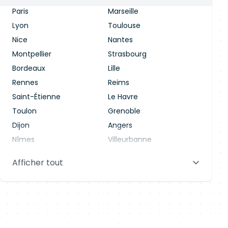
Paris
Marseille
Lyon
Toulouse
Nice
Nantes
Montpellier
Strasbourg
Bordeaux
Lille
Rennes
Reims
Saint-Étienne
Le Havre
Toulon
Grenoble
Dijon
Angers
Nîmes
Villeurbanne
Saint-Denis
Le Mans
Afficher tout
Aix-en-Provence
Clermont-Ferrand
Brest
Tours
Amiens
Limoges
Annecy
Perpignan