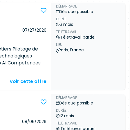
DÉMARRAGE
Dès que possible
DURÉE
6 mois
07/27/2026
TÉLÉTRAVAIL
Télétravail partiel
LIEU
tiers Pilotage de
Paris, France
technologiques
ps AI Compétences
DVMware Langues
Voir cette offre
 prestation Contexte
olution et de
 basée sur OpenShift
DÉMARRAGE
Dès que possible
ique OpenShift AI
DURÉE
de RUN,
12 mois
 de la plateforme.
08/06/2026
TÉLÉTRAVAIL
stante et jouera un
Télétravail partiel