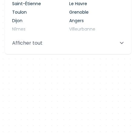
Saint-Étienne
Le Havre
Toulon
Grenoble
Dijon
Angers
Nîmes
Villeurbanne
Saint-Denis
Le Mans
Afficher tout
Aix-en-Provence
Clermont-Ferrand
Brest
Tours
Amiens
Limoges
Annecy
Perpignan