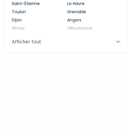
Saint-Étienne
Le Havre
Toulon
Grenoble
Dijon
Angers
Nîmes
Villeurbanne
Saint-Denis
Le Mans
Afficher tout
Aix-en-Provence
Clermont-Ferrand
Brest
Tours
Amiens
Limoges
Annecy
Perpignan