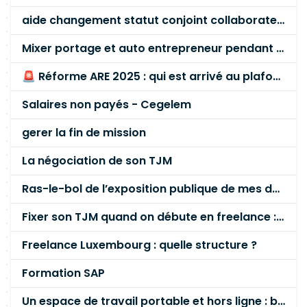
aide changement statut conjoint collaborateur
Mixer portage et auto entrepreneur pendant des années - quel risque ?
🚨 Réforme ARE 2025 : qui est arrivé au plafond des 60 % en gardant son entreprise ?
Salaires non payés - Cegelem
gerer la fin de mission
La négociation de son TJM
Ras-le-bol de l’exposition publique de mes données personnelles liées à mon entreprise
Fixer son TJM quand on débute en freelance : la méthode mathématique (et pas au feeling) 🛑
Freelance Luxembourg : quelle structure ?
Formation SAP
Un espace de travail portable et hors ligne : besoin réel ou fausse bonne idée ?