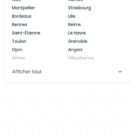
Montpellier
Strasbourg
Bordeaux
Lille
Rennes
Reims
Saint-Étienne
Le Havre
Toulon
Grenoble
Dijon
Angers
Nîmes
Villeurbanne
Saint-Denis
Le Mans
Afficher tout
Aix-en-Provence
Clermont-Ferrand
Brest
Tours
Amiens
Limoges
Annecy
Perpignan