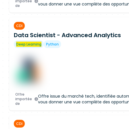
importée
vous donner une vue complète des opportun
de
CDI
Data Scientist - Advanced Analytics
Accès restreint à la c
Rejoignez notre plateforme pour ac
Deep Learning
Python
cette offre et obtenir un accès aux
marché.
Créer mon profil
Offre
Offre issue du marché tech, identifiée aut
importée
vous donner une vue complète des opportun
de
CDI