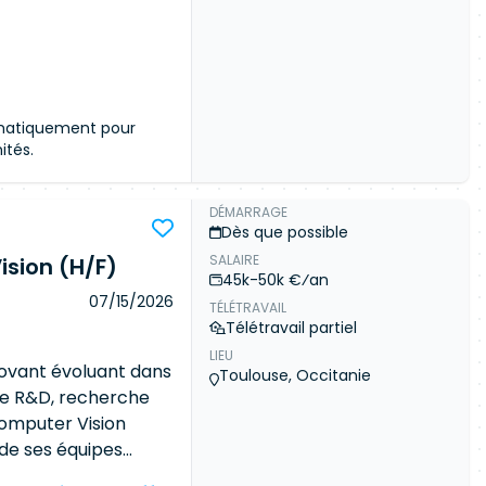
Connexion
omatiquement pour
ités.
DÉMARRAGE
Dès que possible
SALAIRE
sion (H/F)
ommunauté
45k-50k €⁄an
céder aux détails de
07/15/2026
TÉLÉTRAVAIL
 meilleures offres du
Télétravail partiel
LIEU
novant évoluant dans
Connexion
Toulouse, Occitanie
e R&D, recherche
omputer Vision
de ses équipes
ement de données