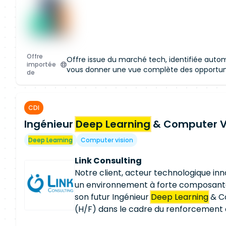
Créer mon profil
Offre
Offre issue du marché tech, identifiée aut
importée
vous donner une vue complète des opportun
de
CDI
Ingénieur
Deep Learning
& Computer Vi
Accès restreint à la c
Rejoignez notre plateforme pour ac
Deep Learning
Computer vision
cette offre et obtenir un accès aux
marché.
Link Consulting
Notre client, acteur technologique in
Créer mon profil
un environnement à forte composant
son futur Ingénieur
Deep Learning
& C
(H/F) dans le cadre du renforcement 
d'intelligence artificielle et de trait