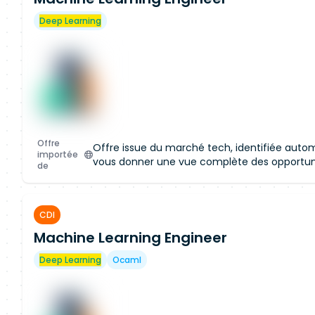
Accès restreint à la c
Rejoignez notre plateforme pour ac
Deep Learning
cette offre et obtenir un accès aux
marché.
Créer mon profil
Offre
Offre issue du marché tech, identifiée aut
importée
vous donner une vue complète des opportun
de
CDI
Machine Learning Engineer
Accès restreint à la c
Rejoignez notre plateforme pour ac
Deep Learning
Ocaml
cette offre et obtenir un accès aux
marché.
Créer mon profil