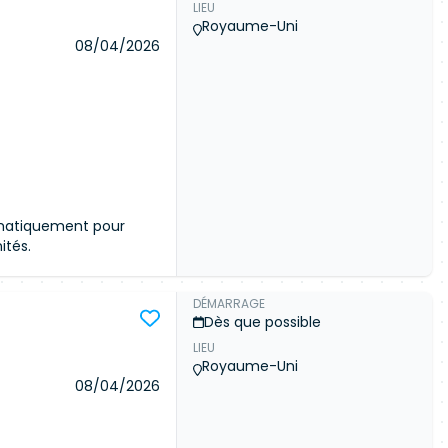
LIEU
ommunauté
Royaume-Uni
céder aux détails de
08/04/2026
 meilleures offres du
Connexion
omatiquement pour
ités.
DÉMARRAGE
Dès que possible
LIEU
ommunauté
Royaume-Uni
céder aux détails de
08/04/2026
 meilleures offres du