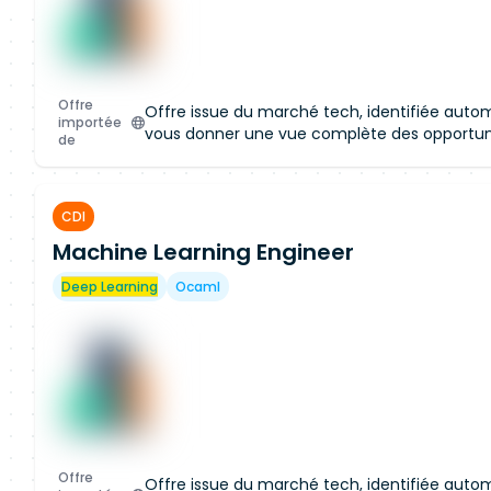
Offre
Offre issue du marché tech, identifiée aut
importée
vous donner une vue complète des opportun
de
CDI
Machine Learning Engineer
Accès restreint à la c
Rejoignez notre plateforme pour ac
Deep Learning
Ocaml
cette offre et obtenir un accès aux
marché.
Créer mon profil
Offre
Offre issue du marché tech, identifiée aut