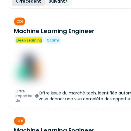
Précédent
Suivant
CDI
Machine Learning Engineer
Deep Learning
Ocaml
Offre
Offre issue du marché tech, identifiée aut
importée
vous donner une vue complète des opportun
de
CDI
Machine Learning Engineer