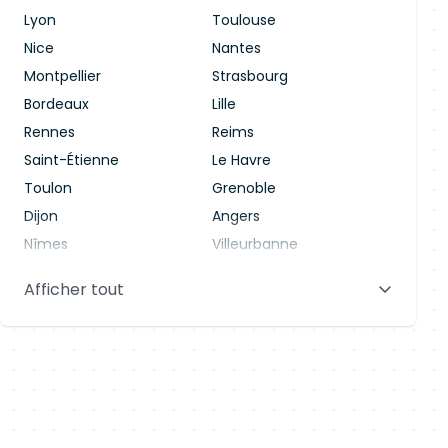
Lyon
Toulouse
Nice
Nantes
Montpellier
Strasbourg
Bordeaux
Lille
Rennes
Reims
Saint-Étienne
Le Havre
Toulon
Grenoble
Dijon
Angers
Nîmes
Villeurbanne
Saint-Denis
Le Mans
Afficher tout
Aix-en-Provence
Clermont-Ferrand
Brest
Tours
Amiens
Limoges
Annecy
Perpignan