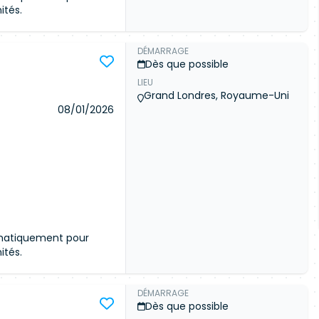
ités.
DÉMARRAGE
Dès que possible
LIEU
ommunauté
Grand Londres, Royaume-Uni
céder aux détails de
08/01/2026
 meilleures offres du
Connexion
omatiquement pour
ités.
DÉMARRAGE
Dès que possible