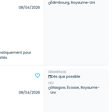
ommunauté
Édimbourg, Royaume-Uni
céder aux détails de
08/04/2026
 meilleures offres du
Connexion
omatiquement pour
ités.
DÉMARRAGE
Dès que possible
LIEU
ommunauté
Glasgow, Écosse, Royaume-
céder aux détails de
08/04/2026
Uni
 meilleures offres du
Connexion