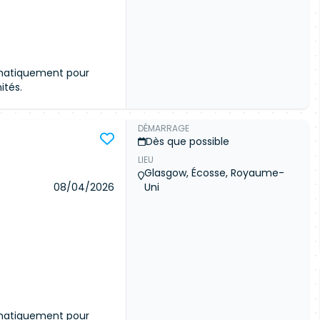
omatiquement pour
ités.
DÉMARRAGE
Dès que possible
LIEU
ommunauté
Glasgow, Écosse, Royaume-
céder aux détails de
08/04/2026
Uni
 meilleures offres du
Connexion
omatiquement pour