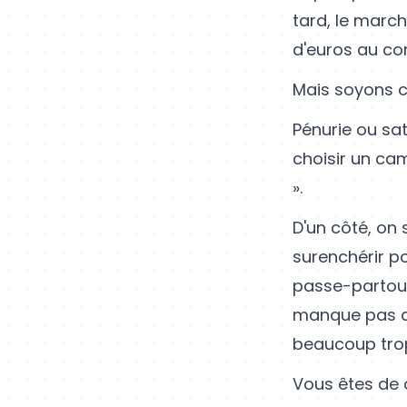
tard, le march
d'euros au com
Mais soyons cl
Pénurie ou sa
choisir un cam
».
D'un côté, on 
surenchérir pou
passe-partout
manque pas de
beaucoup tro
Vous êtes de q