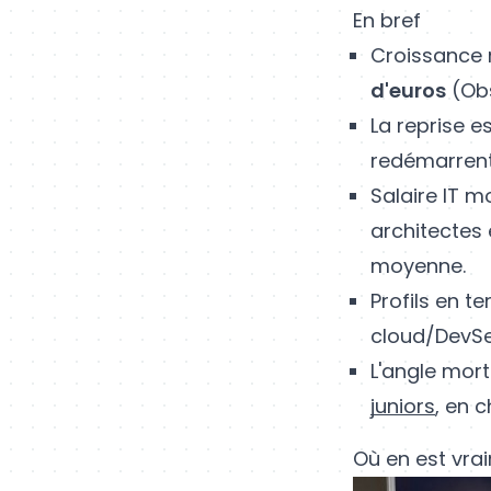
En bref
Croissance 
d'euros
(Obs
La reprise e
redémarren
Salaire IT m
architectes
moyenne.
Profils en t
cloud/DevSe
L'angle mort
juniors
, en 
Où en est vra