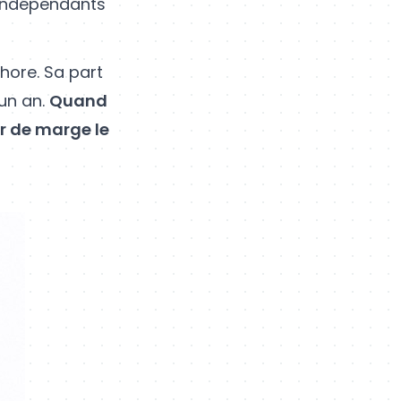
 indépendants
shore. Sa part
 un an.
Quand
r de marge le