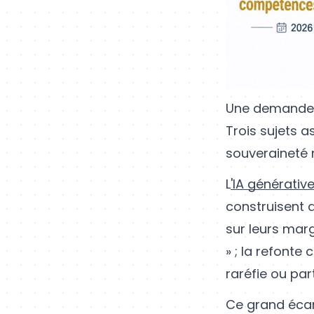
Une demande q
Trois sujets as
souveraineté
L
'IA générativ
construisent d
sur leurs marg
» ; la refonte
raréfie ou par
Ce grand écart