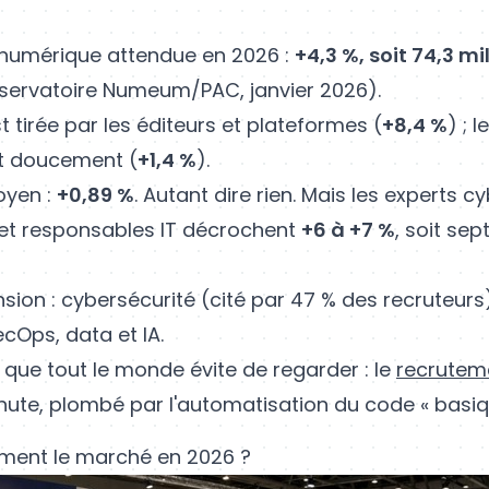
numérique attendue en 2026 :
+4,3 %, soit 74,3 mi
ervatoire Numeum/PAC, janvier 2026).
st tirée par les éditeurs et plateformes (
+8,4 %
) ; l
t doucement (
+1,4 %
).
oyen :
+0,89 %
. Autant dire rien. Mais les experts cy
 et responsables IT décrochent
+6 à +7 %
, soit sept
ension : cybersécurité (cité par 47 % des recruteurs
cOps, data et IA.
 que tout le monde évite de regarder : le
recrutem
chute, plombé par l'automatisation du code « basiq
iment le marché en 2026 ?