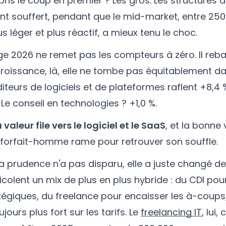
 pris le coup en premier ? Les gros. Les structures d
nt souffert, pendant que le mid-market, entre 250 
s léger et plus réactif, a mieux tenu le choc.
e 2026 ne remet pas les compteurs à zéro. Il rebat
croissance, là, elle ne tombe pas équitablement da
iteurs de logiciels et de plateformes raflent +8,4 
. Le conseil en technologies ? +1,0 %.
a valeur file vers le logiciel et le SaaS
, et la bonne v
 forfait-homme rame pour retrouver son souffle.
la prudence n'a pas disparu, elle a juste changé d
icolent un mix de plus en plus hybride : du CDI pour
tégiques, du freelance pour encaisser les à-coups,
jours plus fort sur les tarifs. Le
freelancing IT
, lui,