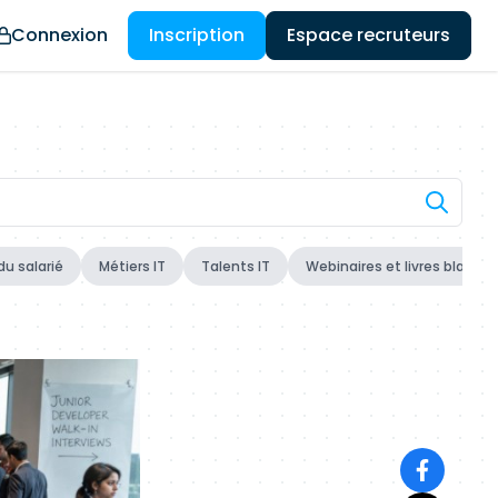
Connexion
Inscription
Espace recruteurs
du salarié
Métiers IT
Talents IT
Webinaires et livres blancs