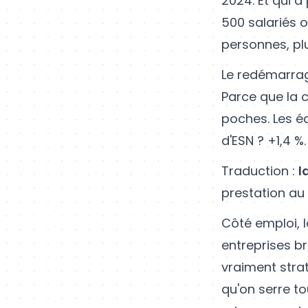
2024. Et qui a
500 salariés o
personnes, plu
Le redémarrag
Parce que la 
poches. Les éd
d'ESN ? +1,4 %
Traduction :
l
prestation au
Côté emploi, 
entreprises br
vraiment stra
qu'on serre tou