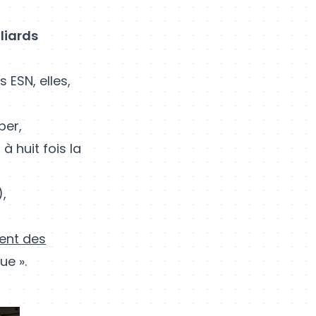
lliards
es ESN, elles,
ber,
 à huit fois la
),
ent des
ue ».