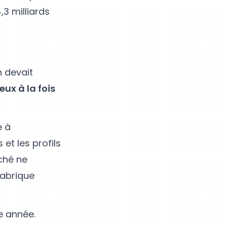
,3 milliards
n devait
eux à la fois
e à
 et les profils
ché ne
fabrique
te année.