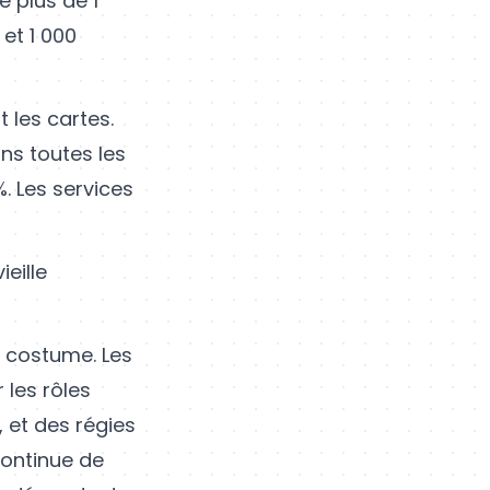
e plus de 1
et 1 000
 les cartes.
ns toutes les
%. Les services
ieille
e costume. Les
 les rôles
 et des régies
 continue de