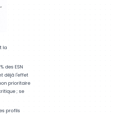
t la
3 % des ESN
 déjà l'effet
non prioritaire
ritique ; se
es profils