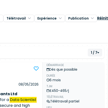
Réinit
Télétravail
Expérience
Publication
1 / 7
DÉMARRAGE
Dès que possible
DURÉE
6 mois
08/05/2026
TJM
£450-465⁄j
ants Ltd
TÉLÉTRAVAIL
 for a
Data Scientist
Télétravail partiel
 secure and high
LIEU