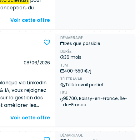
ta Scientist
pour
conception, du
on de modèles
Voir cette offre
louse Contrat : CDI
ncipales missions :
es métiers.
DÉMARRAGE
Dès que possible
aux de bord.
DURÉE
s modèles prédictifs.
36 mois
, des fonctionnalités
08/06/2026
TJM
erché : Solide
400-550 €⁄j
. Expérience en
TÉLÉTRAVAIL
 Expérience dans le
anque via LinkedIn
Télétravail partiel
 et de dashboards.
 IA, vous rejoignez
LIEU
entes capacités de
sur la gestion des
95700, Roissy-en-France, Île-
es équipes
t améliorer les
de-France
nce de
ticiper la demande,
Voir cette offre
 ATA21, est un
us interviendrez
 en CDI. Les
exploratoires côté
 pas étudiées. Nous
sion par ordinateur.
DÉMARRAGE