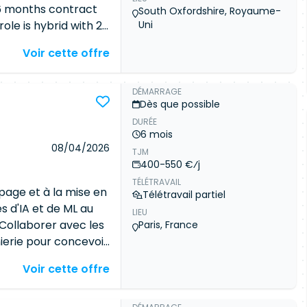
 6 months contract
South Oxfordshire, Royaume-
role is hybrid with 2-
Uni
perience: * Data
Voir cette offre
ing. Experience of
ed to production
Design and architect
DÉMARRAGE
Dès que possible
ce data solutions
DURÉE
m. * Leverage
6 mois
a workflows and
08/04/2026
TJM
TL/ELT pipelines for
400-550 €⁄j
ncluding Salesforce,
TÉLÉTRAVAIL
 Collaborate with
page et à la mise en
Télétravail partiel
s stakeholders to
s d'IA et de ML au
LIEU
echnical solutions. *
 Collaborer avec les
Paris, France
niques to support
nierie pour concevoir
ence needs. * Build
impact fondées sur
Voir cette offre
loud environments
sion approfondie
data movement and
existants afin
, governance, and