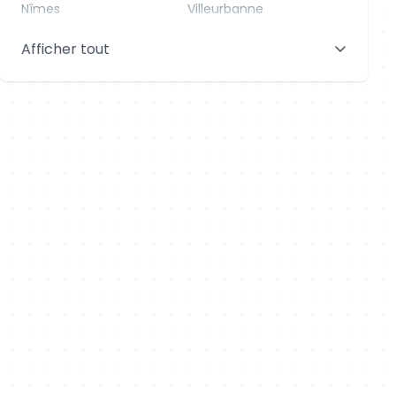
Nîmes
Villeurbanne
Saint-Denis
Le Mans
Afficher tout
Aix-en-Provence
Clermont-Ferrand
Brest
Tours
Amiens
Limoges
Annecy
Perpignan