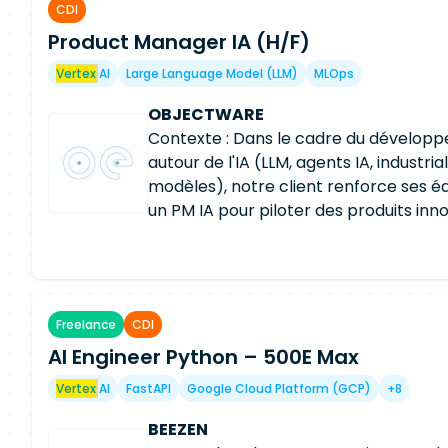
CDI
Product Manager IA (H/F)
Vertex
AI
Large Language Model (LLM)
MLOps
OBJECTWARE
Contexte : Dans le cadre du développ
autour de l'IA (LLM, agents IA, industria
modèles), notre client renforce ses é
un PM IA pour piloter des produits inn
métier. Cette mission se réalise auprè
comptabilité et finance du groupe. 🎯 M
challenger et prioriser les besoins mé
d'usage IA (LLM, agents intelligents) Déf
Freelance
CDI
et construire la roadmap en lien avec
AI Engineer Python – 500E Max
techniques et data Rédiger les user sto
backlog (Agile / Scrum) Suivre le deli
Vertex
AI
FastAPI
Google Cloud Platform (GCP)
+8
(Data, ML Engineer, Data Engineer) et 
délivrée Assurer la coordination entre
BEEZEN