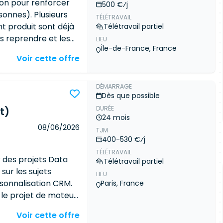
la performance des
on pour renforcer
500 €⁄j
leur amélioration
onnes). Plusieurs
TÉLÉTRAVAIL
on des produits IA
t produit sont déjà
Télétravail partiel
es reprendre et les
LIEU
Île-de-France, France
quipes métier. Vos
Voir cette offre
s APIs et flows
images produit,
nt des visuels Faire
DÉMARRAGE
Dès que possible
on et de
DURÉE
t)
ats aux systèmes
24 mois
e et évolutive d'une
08/06/2026
TJM
n métier (NiceGUI)
400-530 €⁄j
tomatisation GEO
TÉLÉTRAVAIL
urs génératifs), avec
des projets Data
Télétravail partiel
 l'évaluation : jeux
 sur les sujets
LIEU
régression
sonnalisation CRM.
Paris, France
le projet de moteur
tion CRM, ainsi que
Voir cette offre
uvant inclure les