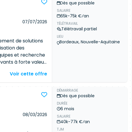
Dès que possible
SALAIRE
65k-75k €⁄an
07/07/2026
TÉLÉTRAVAIL
Télétravail partiel
LIEU
ement de solutions
Bordeaux, Nouvelle-Aquitaine
lisation des
quipes et recherche
ovants à forte valeur
s des équipes
Voir cette offre
issions Recueillir,
tiers autour des cas
inir la vision produit
DÉMARRAGE
Dès que possible
 les équipes
DURÉE
ries et piloter le
6 mois
very des équipes
08/03/2026
SALAIRE
garantir la valeur
40k-77k €⁄an
 équipes techniques,
TJM