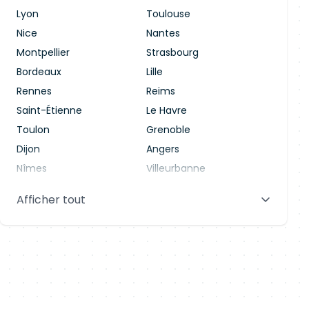
Lyon
Toulouse
Nice
Nantes
Montpellier
Strasbourg
Bordeaux
Lille
Rennes
Reims
Saint-Étienne
Le Havre
Toulon
Grenoble
Dijon
Angers
Nîmes
Villeurbanne
Saint-Denis
Le Mans
Afficher tout
Aix-en-Provence
Clermont-Ferrand
Brest
Tours
Amiens
Limoges
Annecy
Perpignan