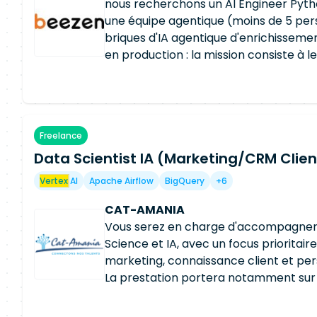
métiers et parties prenantes Suivre 
nous recherchons un AI Engineer Pyth
solutions IA mises en place et piloter 
une équipe agentique (moins de 5 pers
continue Accompagner l'industrialisati
briques d'IA agentique d'enrichissemen
(MLOps, passage à l'échelle)
en production : la mission consiste à l
faire évoluer, en lien direct avec les é
missions : Maintenir et faire évoluer le
agentiques : détection d'attributs sur 
validation de certificats, enrichisseme
Freelance
vivre le socle data : pipelines d'ingesti
Data Scientist IA (Marketing/CRM Clien
transformation, exposition des résult
aval Assurer la maintenance correctiv
Vertex
AI
Apache Airflow
BigQuery
+6
webapp de restitution et de validatio
Mettre en place et industrialiser l'au
CAT-AMANIA
(visibilité des contenus dans les mote
Vous serez en charge d'accompagner 
mesure d'impact Documenter et outiller
Science et IA, avec un focus prioritaire
de test, métriques de précision, non-
marketing, connaissance client et per
La prestation portera notamment sur 
d'offres personnalisées / personnalisa
sur d'autres cas d'usage marketing po