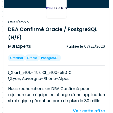
Offre d'emploi
DBA Confirmé Oracle / PostgreSQL
(H/F)
MSI Experts
Publiée le
07/22/2026
Grafana
Oracle
PostgreSQL
1 an
40k-45k €
400-580 €
Lyon, Auvergne-Rhône-Alpes
Nous recherchons un DBA Confirmé pour
rejoindre une équipe en charge d'une application
stratégique gérant un parc de plus de 80 millions
d'équipements. Vous interviendrez dans un
Voir cette offre
environnement à fort volume de données, en