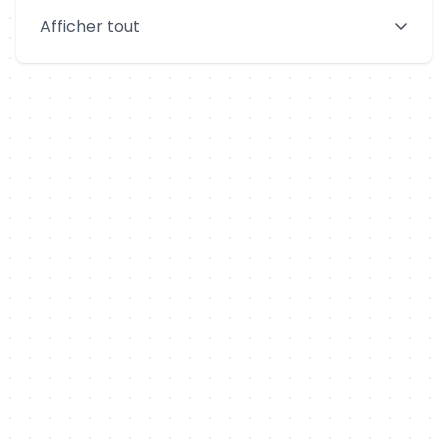
Saint-Denis
Le Mans
Afficher tout
Aix-en-Provence
Clermont-Ferrand
Brest
Tours
Amiens
Limoges
Annecy
Perpignan