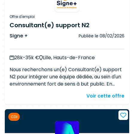
Offre d'emploi
Consultant(e) support N2
Signe +
Publiée le
08/02/2026
28k-35k €
Lille, Hauts-de-France
Nous recherchons un(e) Consultant(e) support
N2 pour intégrer une équipe dédiée, au sein d'un
environnement fort de sens à but public. En
contact direct avec les établissements
Voir cette offre
adhérents, vous participez activement au
support, au conseil et à la résolution des
incidents niveau 2. Vous rejoindrez une équipe
CDI
alliant expertise fonctionnelle et compétences
techniques, garantissant un haut niveau de