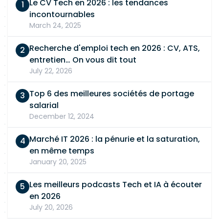
Le CV Tech en 2026 : les tendances
rôle de Tech Lead appréciée. Une expérience en
incontournables
tant que Scrum Master constitue un plus. La
March 24, 2025
connaissance des flux de paiement, de la
monétique ou des solutions d'authentification est
Recherche d'emploi tech en 2026 : CV, ATS,
fortement appréciée.
entretien… On vous dit tout
July 22, 2026
Top 6 des meilleures sociétés de portage
salarial
December 12, 2024
Marché IT 2026 : la pénurie et la saturation,
en même temps
January 20, 2025
Les meilleurs podcasts Tech et IA à écouter
en 2026
July 20, 2026