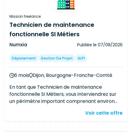
Mission freelance
Technicien de maintenance
fonctionnelle SI Métiers
Numxia
Publiée le
07/08/2026
Déploiement
Gestion De Projet
GLPI
6 mois
Dijon, Bourgogne-Franche-Comté
En tant que Technicien de maintenance
fonctionnelle SI Métiers, vous interviendrez sur
un périmètre important comprenant environ
500 applications métiers, près de 4 000
Voir cette offre
utilisateurs, et un environnement multi-sites /
BU. Votre rôle consistera notamment à : assurer
le support fonctionnel et technique des