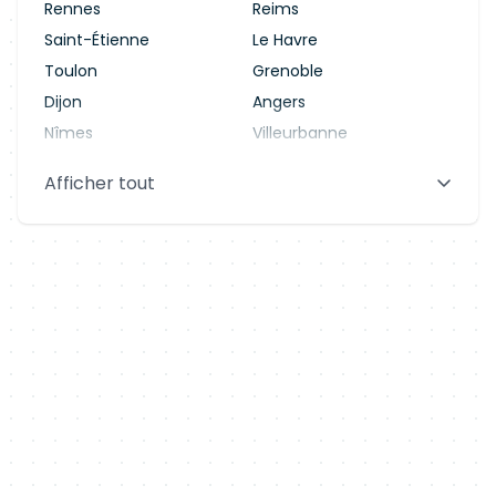
Rennes
Reims
Saint-Étienne
Le Havre
Toulon
Grenoble
Dijon
Angers
Nîmes
Villeurbanne
Saint-Denis
Le Mans
Afficher tout
Aix-en-Provence
Clermont-Ferrand
Brest
Tours
Amiens
Limoges
Annecy
Perpignan