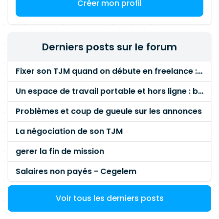
Créer mon profil
Antivirus (Kaspersky, ClamAV…) Supervision :
Grafana, Centreon Bases de données : MySQL,
PostgreSQL,
SQL Développement
: HTML, CSS,
JavaScript, Java Outils : Jira, Confluence, GitLab
Derniers posts sur le forum
Fixer son TJM quand on débute en freelance : la méthode mathématique (et pas au feeling) 🛑
Un espace de travail portable et hors ligne : besoin réel ou fausse bonne idée ?
Problèmes et coup de gueule sur les annonces
La négociation de son TJM
gerer la fin de mission
Salaires non payés - Cegelem
Voir tous les derniers posts