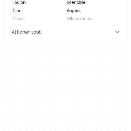
Toulon
Grenoble
Dijon
Angers
Nîmes
Villeurbanne
Saint-Denis
Le Mans
Afficher tout
Aix-en-Provence
Clermont-Ferrand
Brest
Tours
Amiens
Limoges
Annecy
Perpignan