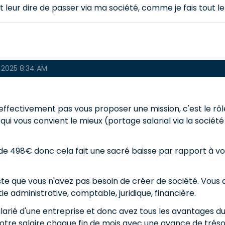
t leur dire de passer via ma société, comme je fais tout 
 2025 8:34 AM
ffectivement pas vous proposer une mission, c'est le rôle
ut qui vous convient le mieux (portage salarial via la socié
de 498€ donc cela fait une sacré baisse par rapport à v
juste que vous n'avez pas besoin de créer de société. Vous 
ie administrative, comptable, juridique, financière.
alarié d'une entreprise et donc avez tous les avantages du
otre salaire chaque fin de mois avec une avance de tréso