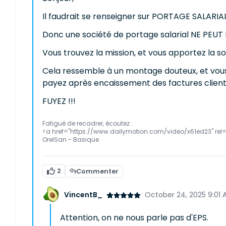
Il faudrait se renseigner sur PORTAGE SALARIAL
Donc une société de portage salarial NE PEUT 
Vous trouvez la mission, et vous apportez la so
Cela ressemble à un montage douteux, et vous 
payez après encaissement des factures clients
FUYEZ !!!
Fatigué de recadrer, écoutez :
<a href="https://www.dailymotion.com/video/x61ed23" rel
OrelSan - Basique
2
Commenter
VincentB_
October 24, 2025 9:01 
Attention, on ne nous parle pas d'EPS.