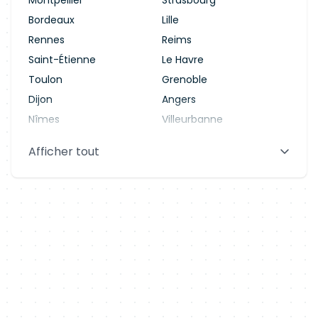
Montpellier
Strasbourg
Bordeaux
Lille
Rennes
Reims
Saint-Étienne
Le Havre
Toulon
Grenoble
Dijon
Angers
Nîmes
Villeurbanne
Saint-Denis
Le Mans
Afficher tout
Aix-en-Provence
Clermont-Ferrand
Brest
Tours
Amiens
Limoges
Annecy
Perpignan