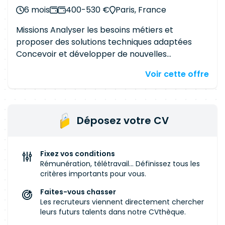
6 mois
400-530 €
Paris, France
Missions Analyser les besoins métiers et
proposer des solutions techniques adaptées
Concevoir et développer de nouvelles
fonctionnalités backend en PHP et CMS Assurer
Voir cette offre
la maintenance évolutive des applications
existantes Participer aux choix d'architecture et
aux décisions techniques Garantir la qualité du
code (tests, bonnes pratiques, code review)
Déposez votre CV
Contribuer à l'amélioration continue des
pratiques d'ingénierie DevOps &
environnementParticiper aux processus CI/CD
Fixez vos conditions
Contribuer à la documentation technique
Rémunération, télétravail... Définissez tous les
Intervenir dans un environnement Agile (Scrum,
critères importants pour vous.
rituels, échanges techniques) Stack technique
Faites-vous chasser
Langages : PHP, CMS, avaScript, HTML5, CSS
Les recruteurs viennent directement chercher
Outils : Git, CI/CD, outils de gestion Agile
leurs futurs talents dans notre CVthèque.
Environnement : développement web orienté