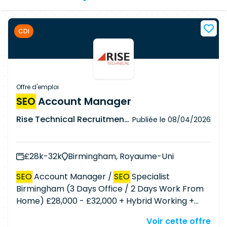
CDI
Offre d'emploi
SEO
Account Manager
Rise Technical Recruitment Ltd
Publiée le
08/04/2026
£28k-32k
Birmingham, Royaume-Uni
SEO
Account Manager /
SEO
Specialist
Birmingham (3 Days Office / 2 Days Work From
Home) £28,000 - £32,000 + Hybrid Working +
Progression + Training Are you an experienced
Voir cette offre
SEO
professional looking to join a fast-growing,