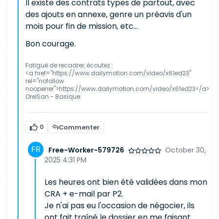
Il existe des contrats types de partout, avec
des ajouts en annexe, genre un préavis d'un
mois pour fin de mission, etc...
Bon courage.
Fatigué de recadrer, écoutez :
<a href="https://www.dailymotion.com/video/x61ed23"
rel="nofollow
noopener">https://www.dailymotion.com/video/x61ed23</a>
OrelSan - Basique
0
Commenter
Free-Worker-579726
October 30,
2025 4:31 PM
Les heures ont bien été validées dans mon
CRA + e-mail par P2.
Je n'ai pas eu l'occasion de négocier, ils
ont fait traîné le dossier en me faisant