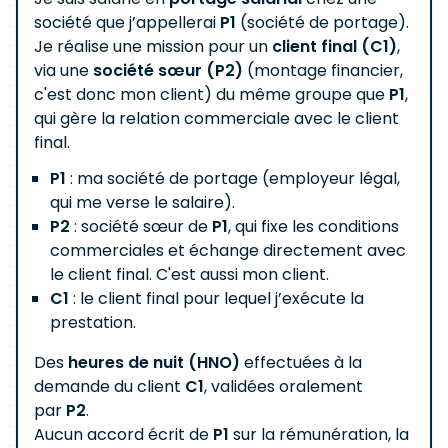
société que j’appellerai
P1
(société de portage).
Je réalise une mission pour un
client final (C1)
,
via une
société sœur (P2)
(montage financier,
c'est donc mon client) du même groupe que
P1
,
qui gère la relation commerciale avec le client
final.
P1
: ma société de portage (employeur légal,
qui me verse le salaire).
P2
: société sœur de
P1
, qui fixe les conditions
commerciales et échange directement avec
le client final. C'est aussi mon client.
C1
: le client final pour lequel j’exécute la
prestation.
Des
heures de nuit (HNO)
effectuées à la
demande du client
C1
, validées oralement
par
P2
.
Aucun accord écrit de
P1
sur la rémunération, la