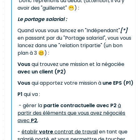
Donc reprenons au début (attention, il va y
avoir des "guillemet" 😁) :
Le portage salarial :
Quand vous vous lancez en "Indépendant"
[*]
en passant par du "Portage salarial", vous vous
lancez dans une "relation tripartie" (un bon
plan à 3 🥴) :
Vous
qui trouvez une mission et la négociée
avec un client (P2)
Vous
qui apportez votre mission à
une EPS (P1)
P1
qui va :
- gérer la
partie contractuelle avec
P2
à
partir des éléments que vous avez négociés
avec
P2
,
-
établir
votre
contrat de travail
en tant que
salarié porté, et vous permettre de toucher