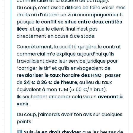
commerciale et la société de portage).
Du coup, c’est assez difficile de faire valoir mes
droits ou d’obtenir un vrai accompagnement,
puisque
le conflit se situe entre deux entités
liées
, et que le client final n’est pas
directement en cause à ce stade.
Concrètement, la société qui gère le contrat
commercial m’a expliqué aujourd’hui qu’ils
travaillaient avec leur service juridique pour
“corriger le tir” et qu’ils envisageaient de
revaloriser le taux horaire des HNO
: passer
de
24 € à 36 € de l’heure
, au lieu du taux
équivalent à mon TJM (≈ 60 €/h brut).
Ils souhaitent encadrer cela via un
avenant à
venir
.
Du coup, j’aimerais avoir ton avis sur quelques
points :
1️⃣
Suis-je en droit d’exiger
que les heures de