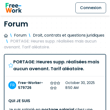
Connexion
Forum
Forum
Droit, contrats et questions juridiques
PORTAGE: Heures supp. réalisées mais aucun
avenant. Tarif aléatoire.
PORTAGE: Heures supp. réalisées mais
aucun avenant. Tarif aléatoire.
Free-Worker-
October 30, 2025
579726
8:50 AM
QUI JE SUIS
Je suis salarié en
portage salarial
chez une