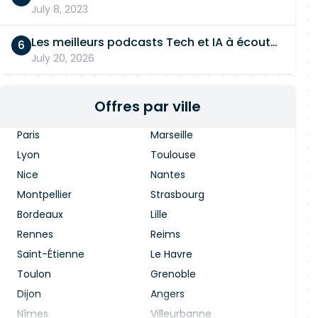
July 8, 2023
Les meilleurs podcasts Tech et IA à écouter en 2026
July 20, 2026
Offres par ville
Paris
Marseille
Lyon
Toulouse
Nice
Nantes
Montpellier
Strasbourg
Bordeaux
Lille
Rennes
Reims
Saint-Étienne
Le Havre
Toulon
Grenoble
Dijon
Angers
Nîmes
Villeurbanne