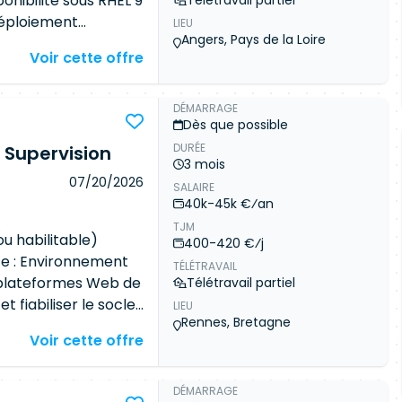
onibilité sous RHEL 9
Télétravail partiel
déploiement
LIEU
Angers, Pays de la Loire
réseau - Gestion de
Voir cette offre
stion de l'intégration
on et de sauvegarde -
ation - Rédaction des
DÉMARRAGE
Dès que possible
pagnement à la
DURÉE
hniques : -
 Supervision
Docker
3 mois
 - Automatisation -
07/20/2026
SALAIRE
trialisée
40k-45k €⁄an
TJM
ou habilitable)
400-420 €⁄j
te : Environnement
TÉLÉTRAVAIL
 plateformes Web de
Télétravail partiel
t fiabiliser le socle
LIEU
Rennes, Bretagne
e à jour des images
Voir cette offre
on. Missions :
rsion Debian 13 sur
les 4 plateformes
DÉMARRAGE