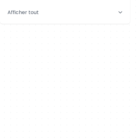
Saint-Denis
Le Mans
Afficher tout
Aix-en-Provence
Clermont-Ferrand
Brest
Tours
Amiens
Limoges
Annecy
Perpignan