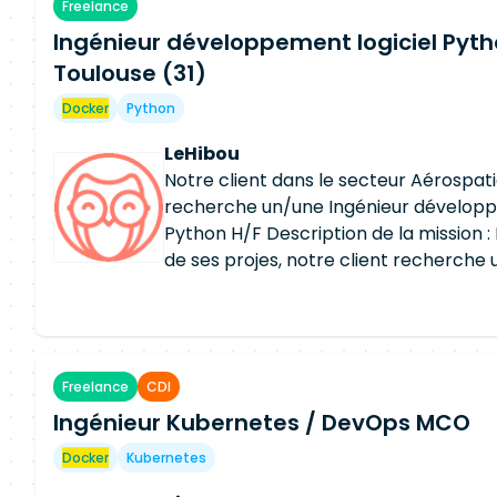
Freelance
Web de production. Qualifier les nouve
Ingénieur développement logiciel Pyth
images
Docker
et déployer les mises à
chaînes Web. Mettre à jour les firmwa
Toulouse (31)
BMC, contrôleurs). Compléter la docu
Docker
Python
de tests et les fiches réflexe. Enrichir 
(métriques, sondes, alertes) et vérif
LeHibou
des indicateurs.
Notre client dans le secteur Aérospati
recherche un/une Ingénieur développ
Python H/F Description de la mission : 
de ses projes, notre client recherche 
expérimenté en développement logici
interviendrez en tant que Développeu
en charge des activités suivantes : •Pa
cérémonies agile Scrum (Grooming, Da
Freelance
CDI
Retrospectives …) •Développement e
Ingénieur Kubernetes / DevOps MCO
évolutions logiciel de notre plateform
•Développement des tests unitaires et
Docker
Kubernetes
automatiques •Support des équipes 