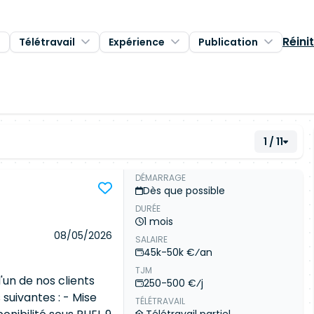
Réinit
Télétravail
Expérience
Publication
1 / 11
DÉMARRAGE
Dès que possible
DURÉE
1 mois
08/05/2026
SALAIRE
45k-50k €⁄an
TJM
'un de nos clients
250-500 €⁄j
suivantes : - Mise
TÉLÉTRAVAIL