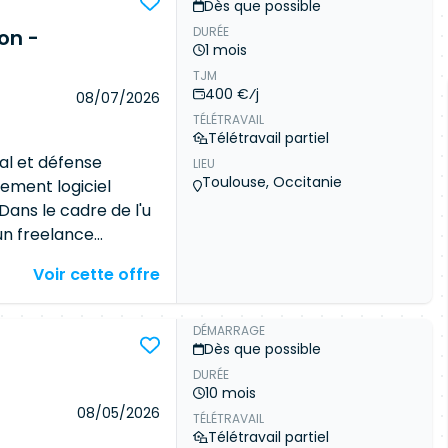
Dès que possible
lles versions des
DURÉE
on -
 jour sur toutes les
1 mois
res serveurs (BIOS,
TJM
mentation, les plans
400 €⁄j
08/07/2026
la supervision
TÉLÉTRAVAIL
ier la bonne remontée
Télétravail partiel
al et défense
LIEU
Toulouse, Occitanie
ement logiciel
Dans le cadre de l'u
un freelance
el. Vous
Voir cette offre
r python, vous serez
rticipation aux
ily, Démo,
DÉMARRAGE
Dès que possible
n Python des
DURÉE
e de service
10 mois
 d'intégration
08/05/2026
TÉLÉTRAVAIL
de développement
Télétravail partiel