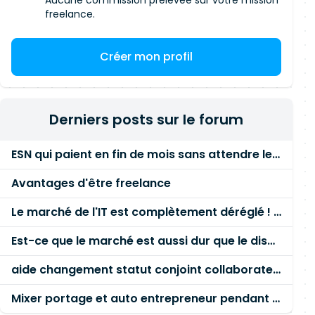
Aucune commission prélevée sur votre mission
freelance.
Créer mon profil
Derniers posts sur le forum
ESN qui paient en fin de mois sans attendre le paiement client ?
Avantages d'être freelance
Le marché de l'IT est complètement déréglé ! STOP à cette mascarade ! Il faut s'unir et résister !
Est-ce que le marché est aussi dur que le disent les commerciaux ?
aide changement statut conjoint collaborateur
Mixer portage et auto entrepreneur pendant des années - quel risque ?