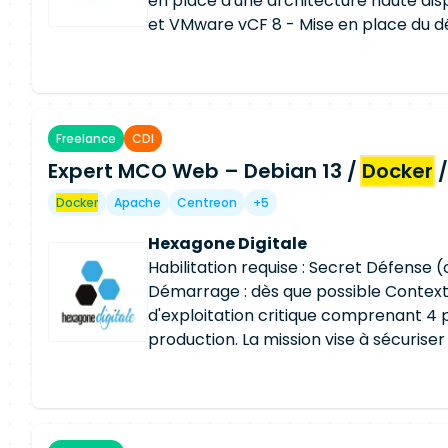
en place d'une architecture haute disp
et VMware vCF 8 - Mise en place du 
applicatif conteneurisé - Gestion du 
la sécurité et de l'automatisation - Ge
des outils d'exploitation, de supervisi
Procédures d'installation et d'exploit
Freelance
CDI
scripts d'automatisation et d'accom
Expert MCO Web – Debian 13 /
recette technique Environnement tec
Docker
/
Swarm - Linux RHEL - VMware vCF/NSX
Docker
Apache
Centreon
+5
Sécurité conteneur - Exploitation indus
Hexagone Digitale
Habilitation requise : Secret Défense (
Démarrage : dès que possible Contex
d'exploitation critique comprenant 4
production. La mission vise à sécuriser e
technique via montées de version, mis
Docker
et renforcement de la supervisi
Qualifier et réaliser les montées de ve
l'ensemble des environnements, dont 