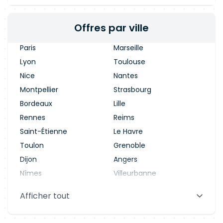
Offres par ville
Paris
Marseille
Lyon
Toulouse
Nice
Nantes
Montpellier
Strasbourg
Bordeaux
Lille
Rennes
Reims
Saint-Étienne
Le Havre
Toulon
Grenoble
Dijon
Angers
Nîmes
Villeurbanne
Saint-Denis
Le Mans
Afficher tout
Aix-en-Provence
Clermont-Ferrand
Brest
Tours