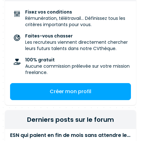
Missions principales Recueillir et analyser les
besoins métiers. Animer les ateliers de
Fixez vos conditions
conception avec les équipes Finance, Achats,
Rémunération, télétravail... Définissez tous les
Ventes et Supply Chain. Réaliser les analyses
critères importants pour vous.
d'écart entre les besoins et le standard D365.
Faites-vous chasser
Paramétrer et optimiser les processus dans
Les recruteurs viennent directement chercher
Microsoft Dynamics 365. Rédiger les
leurs futurs talents dans notre CVthèque.
spécifications fonctionnelles et accompagner
100% gratuit
les développements spécifiques. Préparer et
Aucune commission prélevée sur votre mission
exécuter les tests fonctionnels, d'intégration et
freelance.
de non-régression. Accompagner la reprise de
données, le déploiement et la formation des
Créer mon profil
utilisateurs. Assurer le support fonctionnel et le
suivi des anomalies. Périmètre fonctionnel
Finance Comptabilité générale, clients et
fournisseurs. Comptabilité analytique et
Derniers posts sur le forum
dimensions financières. Contrôle de gestion,
budgets et suivi des écarts. Gestion et suivi des
ESN qui paient en fin de mois sans attendre le paiement client ?
frais généraux. Clôtures comptables, provisions