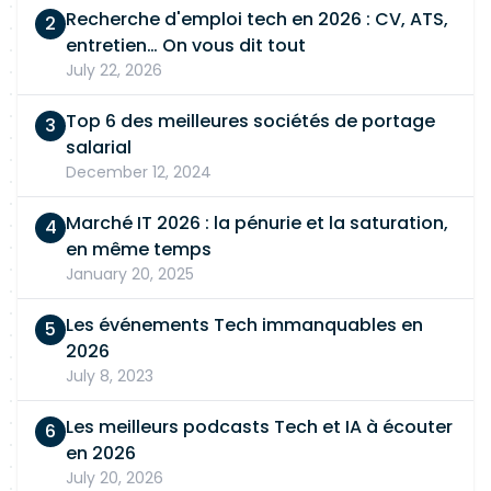
Recherche d'emploi tech en 2026 : CV, ATS,
à formaliser des spécifications fonctionnelles.
entretien… On vous dit tout
Connaissance des interfaces, reprises de
July 22, 2026
données, workflows et outils de reporting.
Connaissance de Power Platform, Power BI,
Top 6 des meilleures sociétés de portage
Electronic Reporting ou X++ appréciée.
salarial
Capacité à travailler avec des équipes métiers
December 12, 2024
et techniques. Profil Formation supérieure en
finance, gestion, logistique ou systèmes
Marché IT 2026 : la pénurie et la saturation,
d'information. Minimum 5 ans d'expérience sur
en même temps
des projets ERP. Expérience significative sur un
January 20, 2025
projet Microsoft Dynamics 365. Autonomie,
rigueur, capacité d'analyse et bonnes qualités
Les événements Tech immanquables en
relationnelles.
2026
July 8, 2023
Les meilleurs podcasts Tech et IA à écouter
en 2026
July 20, 2026