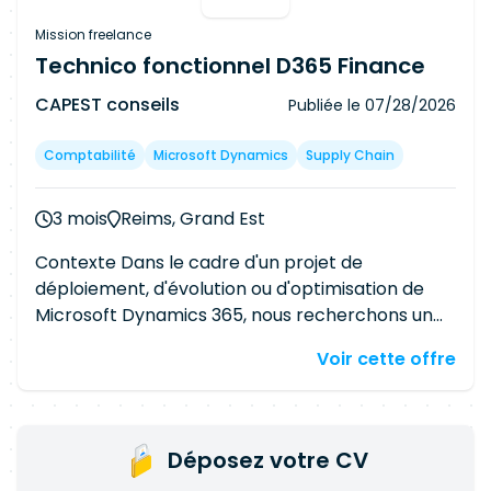
Mission freelance
Technico fonctionnel D365 Finance
CAPEST conseils
Publiée le
07/28/2026
Comptabilité
Microsoft Dynamics
Supply Chain
3 mois
Reims, Grand Est
Contexte Dans le cadre d'un projet de
déploiement, d'évolution ou d'optimisation de
Microsoft Dynamics 365, nous recherchons un
consultant technico-fonctionnel expérimenté
Voir cette offre
sur les domaines Finance, Vente, Achat et
Supply Chain. Le consultant fera le lien entre les
équipes métiers, les équipes techniques et
l'intégrateur afin de traduire les besoins
Déposez votre CV
opérationnels en solutions adaptées dans D365.