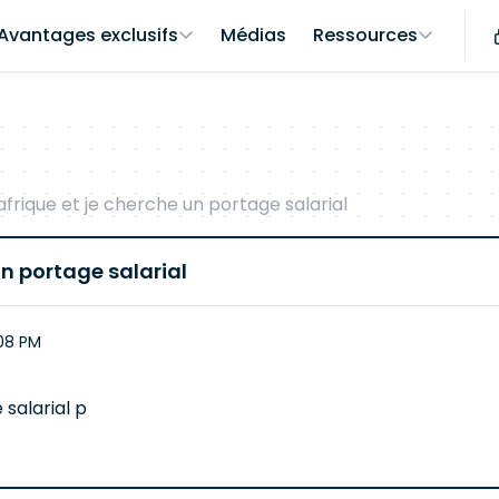
Avantages exclusifs
Médias
Ressources
 afrique et je cherche un portage salarial
 un portage salarial
:08 PM
 salarial p