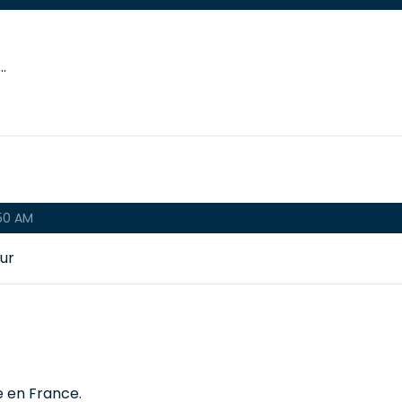
.
:50 AM
our
e en France.