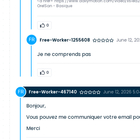
<a href="https://www.dailymotion.com/video/x61ed2
OrelSan - Basique
0
Free-Worker-1255608
June 12, 2
Je ne comprends pas
0
Free-Worker-467140
June 12, 2026 5:
Bonjour,
Vous pouvez me communiquer votre email po
Merci