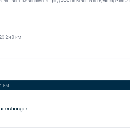
3" rel="nofollow noopener">https://www.dailymotion.com/video/x61ed23
026 2:48 PM
04 PM
ur échanger