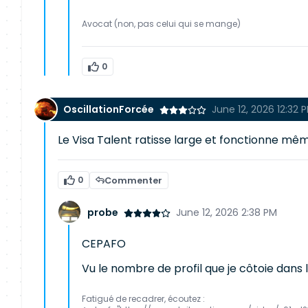
Avocat (non, pas celui qui se mange)
0
OscillationForcée
June 12, 2026 12:32 
Le Visa Talent ratisse large et fonctionne mêm
0
Commenter
probe
June 12, 2026 2:38 PM
CEPAFO
Vu le nombre de profil que je côtoie dans
Fatigué de recadrer, écoutez :