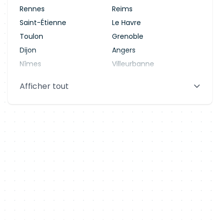
Rennes
Reims
Saint-Étienne
Le Havre
Toulon
Grenoble
Dijon
Angers
Nîmes
Villeurbanne
Saint-Denis
Le Mans
Afficher tout
Aix-en-Provence
Clermont-Ferrand
Brest
Tours
Amiens
Limoges
Annecy
Perpignan