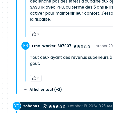
déclenche pas des effets d'aubaine aux op
SASU IR avec PFU, au terme des 5 ans IR i
activer pour maintenir leur confort. J'es
la fiscalité.
2
Free-Worker-697907
October 20
Tout ceux ayant des revenus supérieurs 
goût.
0
···
Afficher tout
(+2)
Yohann.H
October 18, 2024 8:25 AM