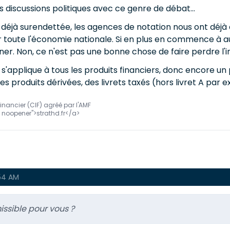
s discussions politiques avec ce genre de débat...
déjà surendettée, les agences de notation nous ont déjà 
r toute l'économie nationale. Si en plus en commence à aug
r. Non, ce n'est pas une bonne chose de faire perdre l'in
ax s'applique à tous les produits financiers, donc encore un
des produits dérivées, des livrets taxés (hors livret A pa
inancier (CIF) agréé par l'AMF
ow noopener">strathd.fr</a>
54 AM
ssible pour vous ?