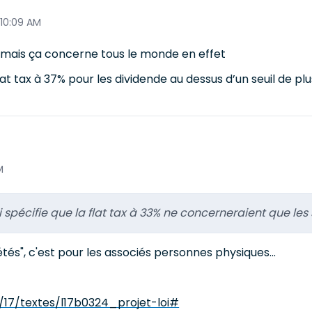
 10:09 AM
t mais ça concerne tous le monde en effet
flat tax à 37% pour les dividende au dessus d’un seuil de p
M
ui spécifie que la flat tax à 33% ne concerneraient que les 
iétés", c'est pour les associés personnes physiques...
/17/textes/l17b0324_projet-loi#