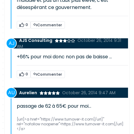
maladie et pas un taux plus élevé, c'est
désespérant ce gouvernement.
0
Commenter
AJS Consulting
October 26, 2014 9:31
AM
+66% pour moi donc non pas de baisse ...
0
Commenter
Aurelien
October 26, 2014 9:47 AM
passage de 62 à 65€ pour moi...
[url]<a href="https://www.turnover-it.com[/url]"
rel="nofollow noopener">https://www.turnover-it.com[/url]
</a>