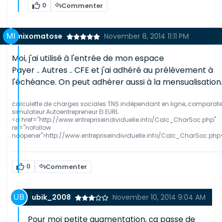
0
Commenter
mixomatose
November 8, 2014 11:11 PM
Moi, j'ai utilisé à l'entrée de mon espace
Payer .. Autres .. CFE et j'ai adhéré au prélèvement à
l'échéance. On peut adhérer aussi à la mensualisation
calculette de charges sociales TNS indépendant en ligne, comparat
simulateur Autoentrepreneur EI EURL
<a href="http://www.entrepriseindividuelle.info/Calc_CharSoc.php"
rel="nofollow
noopener">http://www.entrepriseindividuelle.info/Calc_CharSoc.php
0
Commenter
ubik_2008
November 10, 2014 9:04 AM
Pour moi petite augmentation, ça passe de