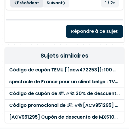
Précédent
Suivant
1 / 2
Répondre à ce sujet
Sujets similaires
Código de cupón TEMU [[acw472253]]: 100 € de descuento para usuarios fieles — España
spectacle de France pour un client belge : TVA ou PAS ?
Código de cupón de 𝒯ℰℳ𝒰: 30% de descuento [ACV951295] para usuarios nuevos y existentes (2025)
Código promocional de 𝒯ℰℳ𝒰 [ACV951295] MX$1000 de descuento para todos los clientes
[ACV951295] Cupón de descuento de MX$1000 en 𝒯ℰℳ𝒰 para usuarios existentes 2025