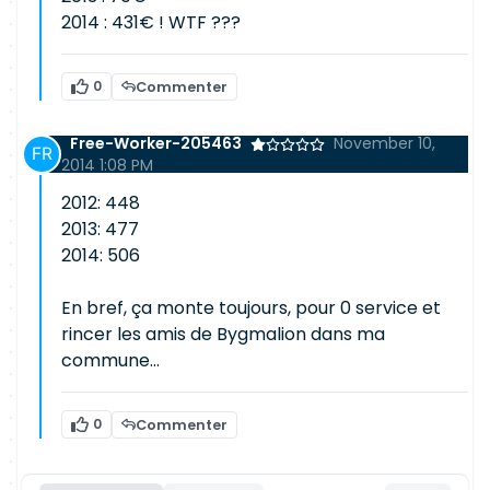
2014 : 431€ ! WTF ???
0
Commenter
Free-Worker-205463
November 10,
2014 1:08 PM
2012: 448
2013: 477
2014: 506
En bref, ça monte toujours, pour 0 service et
rincer les amis de Bygmalion dans ma
commune...
0
Commenter