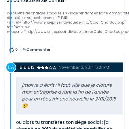
Je contacte le SIE demain.
calculette de charges sociales TNS indépendant en ligne, comparat
simulateur Autoentrepreneur EI EURL
<a href="http://www.entrepriseindividuelle.info/Calc_CharSoc.php"
rel="nofollow
noopener">http://www.entrepriseindividuelle.info/Calc_CharSoc.php
0
Commenter
lalala13
November 3, 2014 6:21 PM
jmolive a écrit :
Il faut vite que je cloture
mon entreprise avant la fin de l'année
pour en réouvrir une nouvelle le 2/01/2015
😲
ou alors tu transfères ton siège social : j'ai