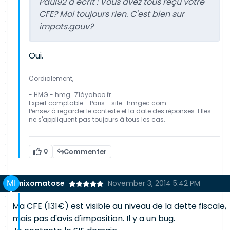
Paul92 a écrit :
Vous avez tous reçu votre
CFE? Moi toujours rien. C'est bien sur
impots.gouv?
Oui.
Cordialement,
- HMG - hmg_71àyahoo.fr
Expert comptable - Paris - site : hmgec com
Pensez à regarder le contexte et la date des réponses. Elles
ne s'appliquent pas toujours à tous les cas.
0
Commenter
mixomatose
November 3, 2014 5:42 PM
Ma CFE (131€) est visible au niveau de la dette fiscale,
mais pas d'avis d'imposition. Il y a un bug.