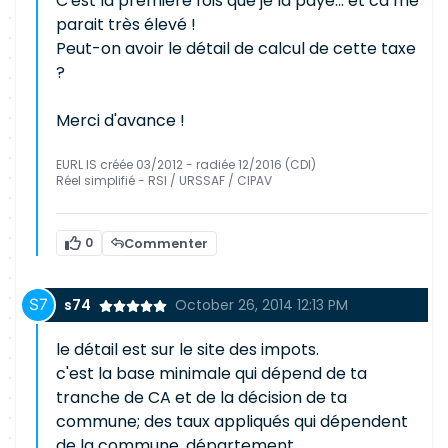
C'est la premiere fois que je la paye... et ca me
parait très élevé !
Peut-on avoir le détail de calcul de cette taxe
?
Merci d'avance !
EURL IS créée 03/2012 - radiée 12/2016 (CDI)
Réel simplifié - RSI / URSSAF / CIPAV
0
Commenter
s74
October 26, 2014 12:13 PM
le détail est sur le site des impots.
c'est la base minimale qui dépend de ta
tranche de CA et de la décision de ta
commune; des taux appliqués qui dépendent
de la commune, département ...