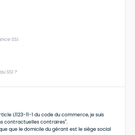
nce SSI.
au SSI ?
article L1123-11-1 du code du commerce, je suis
ons contractuelles contraires".
que que le domicile du gérant est le siège social