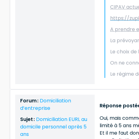
CIPAV actue
https://zup
A prendre 
La prévoyan
Le choix de 
On ne conna
Le régime d
Forum :
Domiciliation
Réponse postée
d’entreprise
Oui, mais comme i
Sujet :
Domiciliation EURL au
limité à 5 ans mê
domicile personnel après 5
Et il me faut do
ans