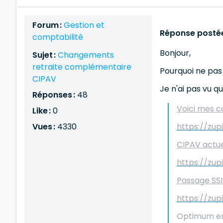
Forum :
Gestion et
Réponse postée
comptabilité
Bonjour,
Sujet :
Changements
retraite complémentaire
Pourquoi ne pas
CIPAV
Je n'ai pas vu q
Réponses :
48
Voici mes ca
Like :
0
Vues :
4330
https://zu
CIPAV actuel
https://zu
Passage SSI 
https://zup
Optimum en