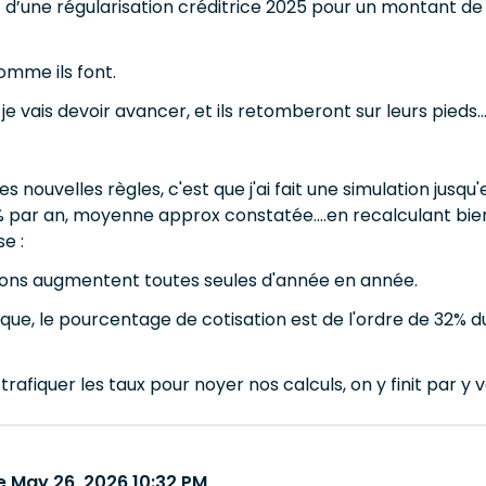
 d’une régularisation créditrice 2025 pour un montant de 
omme ils font.
e vais devoir avancer, et ils retomberont sur leurs pieds.
es nouvelles règles, c'est que j'ai fait une simulation jusq
par an, moyenne approx constatée....en recalculant bien 
e :
ions augmentent toutes seules d'année en année.
gique, le pourcentage de cotisation est de l'ordre de 32% 
trafiquer les taux pour noyer nos calculs, on y finit par y vo
 May 26, 2026 10:32 PM