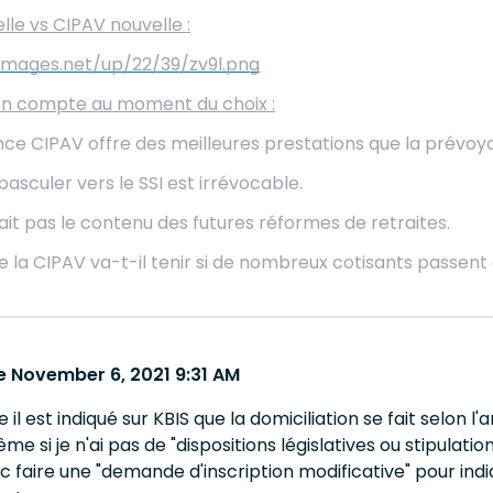
lle vs CIPAV nouvelle :
images.net/up/22/39/zv9l.png
en compte au moment du choix :
ce CIPAV offre des meilleures prestations que la prévoya
basculer vers le SSI est irrévocable.
it pas le contenu des futures réformes de retraites.
e la CIPAV va-t-il tenir si de nombreux cotisants passent 
 November 6, 2021 9:31 AM
l est indiqué sur KBIS que la domiciliation se fait selon l'
me si je n'ai pas de "dispositions législatives ou stipulati
nc faire une "demande d'inscription modificative" pour indi