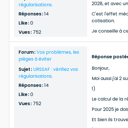
2028, et avec u
régularisations.
Réponses :
14
C'est l'effet mé
cotisation.
Like :
0
Je conseille à c
Vues :
752
Forum :
Vos problèmes, les
Réponse postée
pièges à éviter
Bonjour,
Sujet :
URSSAF : vérifiez vos
régularisations.
Moi aussi j'ai 2 
Réponses :
14
1)
Like :
0
Le calcul de la r
Vues :
752
Pour 2025 je doi
Et bien ils trou