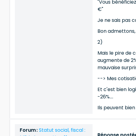
"Vous bénéficiez
€"
Je ne sais pas c
Bon admettons, j
2)
Mais le pire de c
augmente de 2% 
mauvaise surpris
--> Mes cotisat
Et c'est bien lo
-26%....
Ils peuvent bien 
Forum :
Statut social, fiscal :
Réponse postée