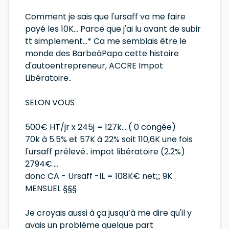
Comment je sais que l'ursaff va me faire
payé les 10K... Parce que j'ai lu avant de subir
tt simplement...* Ca me semblais être le
monde des BarbeàPapa cette histoire
d'autoentrepreneur, ACCRE Impot
Libératoire..
SELON VOUS
500€ HT/jr x 245j = 127k... ( 0 congée)
70k à 5.5% et 57K à 22% soit 110,6K une fois
l'ursaff prélevé.. impot libératoire (2.2%)
2794€....
donc CA - Ursaff -IL = 108K€ net;;; 9K
MENSUEL §§§
Je croyais aussi à ça jusqu’à me dire qu'il y
avais un problème quelque part