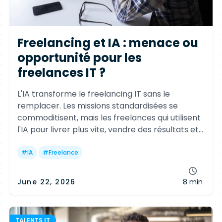
Freelancing et IA : menace ou
opportunité pour les
freelances IT ?
L'IA transforme le freelancing IT sans le
remplacer. Les missions standardisées se
commoditisent, mais les freelances qui utilisent
l'IA pour livrer plus vite, vendre des résultats et
développer une expertise différenciante
gagnent en productivité, en revenus et en
#
IA
#
Freelance
attractivité.
June 22, 2026
8 min
TALENTS IT