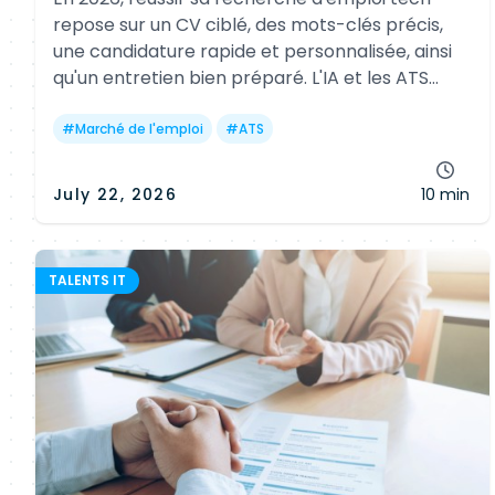
repose sur un CV ciblé, des mots-clés précis,
une candidature rapide et personnalisée, ainsi
qu'un entretien bien préparé. L'IA et les ATS
classent les profils, mais la cohérence du
parcours, les preuves concrètes et l'échange
#
Marché de l'emploi
#
ATS
humain restent décisifs.
July 22, 2026
10 min
TALENTS IT