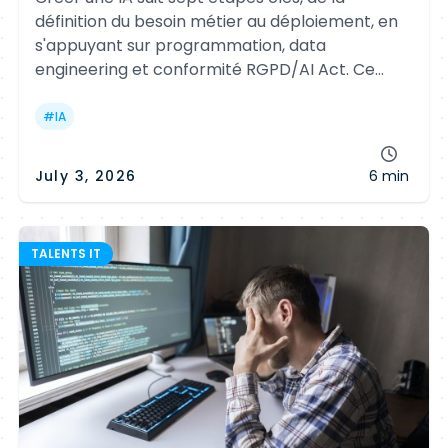
définition du besoin métier au déploiement, en
s'appuyant sur programmation, data
engineering et conformité RGPD/AI Act. Ce
marché offre de belles opportunités freelance,
avec un TJM moyen de 550 €.
#
IA
July 3, 2026
6 min
TALENTS IT