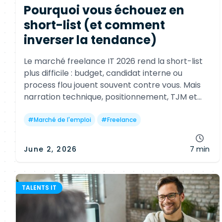
Pourquoi vous échouez en
short-list (et comment
inverser la tendance)
Le marché freelance IT 2026 rend la short-list
plus difficile : budget, candidat interne ou
process flou jouent souvent contre vous. Mais
narration technique, positionnement, TJM et
posture restent des leviers concrets pour
améliorer votre taux de conversion.
#
Marché de l'emploi
#
Freelance
June 2, 2026
7 min
TALENTS IT