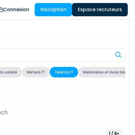
Connexion
Inscription
Espace recruteurs
du salarié
Métiers IT
Talents IT
Webinaires et livres blancs
ech.
1 / 6