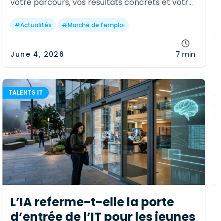
votre parcours, vos résultats concrets et votre
capacité à livrer rapidement sur des projets
ciblés.
#
Actualités
#
Marché de l'emploi
June 4, 2026
7 min
TALENTS IT
L’IA referme-t-elle la porte
d’entrée de l’IT pour les jeunes