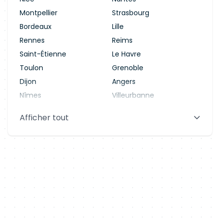
Montpellier
Strasbourg
Bordeaux
Lille
Rennes
Reims
Saint-Étienne
Le Havre
Toulon
Grenoble
Dijon
Angers
Nîmes
Villeurbanne
Saint-Denis
Le Mans
Afficher tout
Aix-en-Provence
Clermont-Ferrand
Brest
Tours
Amiens
Limoges
Annecy
Perpignan