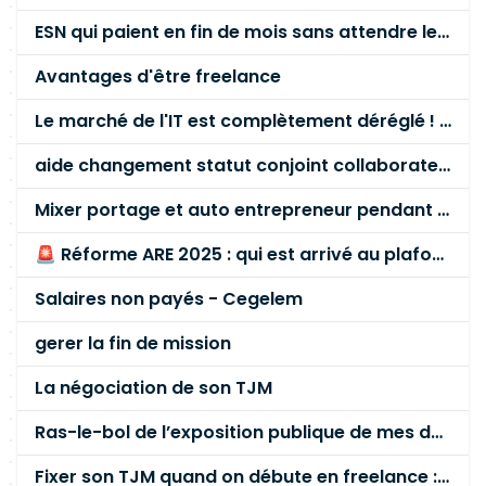
ESN qui paient en fin de mois sans attendre le paiement client ?
Avantages d'être freelance
Le marché de l'IT est complètement déréglé ! STOP à cette mascarade ! Il faut s'unir et résister !
aide changement statut conjoint collaborateur
Mixer portage et auto entrepreneur pendant des années - quel risque ?
🚨 Réforme ARE 2025 : qui est arrivé au plafond des 60 % en gardant son entreprise ?
Salaires non payés - Cegelem
gerer la fin de mission
La négociation de son TJM
Ras-le-bol de l’exposition publique de mes données personnelles liées à mon entreprise
Fixer son TJM quand on débute en freelance : la méthode mathématique (et pas au feeling) 🛑